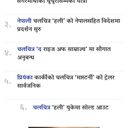
सगरमाथाको चुचुरोसम्मको यात्रा
नेपाली
चलचित्र ‘हली’ को नेपालसहित विदेशमा
३.
प्रदर्शन सुरु
चलचित्र ‘द
राइज अफ साम्राज्य’ मा सौगात
४.
अनुबन्ध
प्रियंका
कार्कीको चलचित्र ‘मास्टर्नी’ को ट्रेलर
५.
सार्वजनिक
६.
चलचित्र
‘हली’ युकेमा सोल्ड आउट