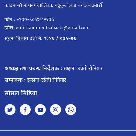
काठमान्डौ माहानगरपालिका, घट्टेकुलो,वार्ड -२९,काठमाडौँ
फोन : +९७७-९८५१०८२२७५
इमेल:
entertainmentsabasta@gmail.com
सूचना विभाग दर्ता नं. १३४६ / ०७५–७६
अध्यक्ष तथा प्रबन्ध निर्देशक :
सम्झना उप्रेती रौनियार
सम्पादक :
सम्झना उप्रेती रौनियार
सोसल मिडिया