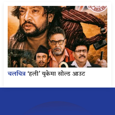
चलचित्र
‘हली’ युकेमा सोल्ड आउट