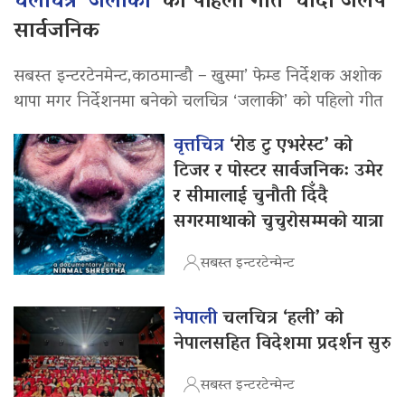
चलचित्र ‘जलाकी’
को पहिलो गीत ‘चाँदी जलप’
सार्वजनिक
सबस्त इन्टरटेनमेन्ट,काठमान्डौ – खुस्मा’ फेम्ड निर्देशक अशोक
थापा मगर निर्देशनमा बनेको चलचित्र ‘जलाकी’ को पहिलो गीत
वृत्तचित्र
‘रोड टु एभरेस्ट’ को
टिजर र पोस्टर सार्वजनिक: उमेर
र सीमालाई चुनौती दिँदै
सगरमाथाको चुचुरोसम्मको यात्रा
सबस्त इन्टरटेन्मेन्ट
नेपाली
चलचित्र ‘हली’ को
नेपालसहित विदेशमा प्रदर्शन सुरु
सबस्त इन्टरटेन्मेन्ट