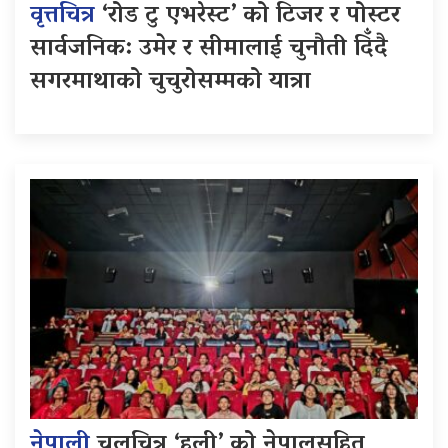
वृत्तचित्र
‘रोड टु एभरेस्ट’ को टिजर र पोस्टर
सार्वजनिक: उमेर र सीमालाई चुनौती दिँदै
सगरमाथाको चुचुरोसम्मको यात्रा
नेपाली
चलचित्र ‘हली’ को नेपालसहित