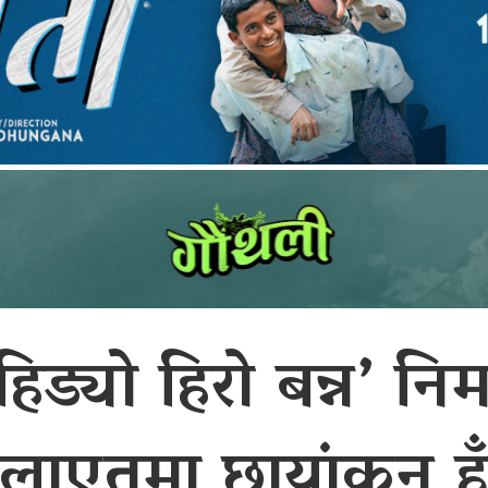
हिड्यो हिरो बन्न’ निर्
ेलाएतमा छायांकन हुँ