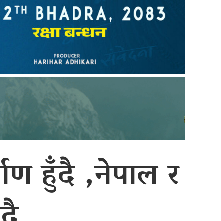
माण हुँदै ,नेपाल र
दै