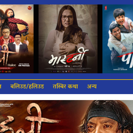
त
बलिउड/हलिउड
तस्बिर कथा
अन्य