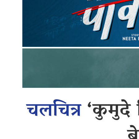
चलचित्र
‘कुमुदे 
ब