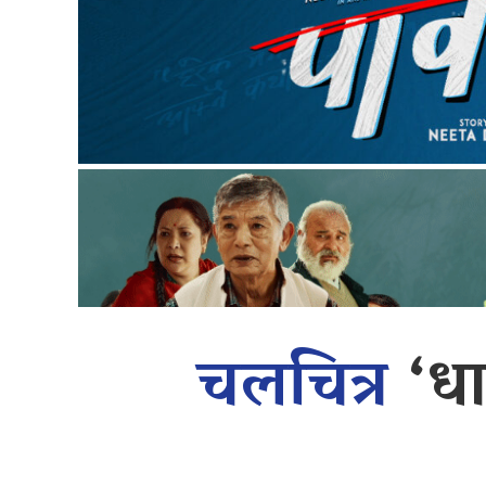
चलचित्र
‘धा