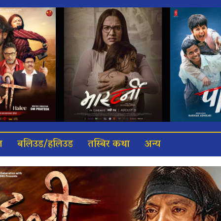
त
बलिउड/हलिउड
तस्बिर कथा
अन्य