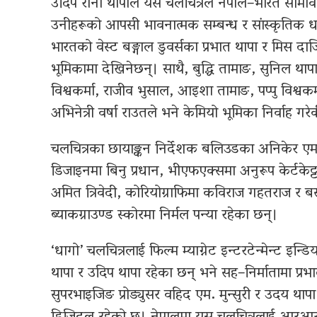
उदिप राना थापाले यस चलचित्रले नेपाल–भारत सीमावर्ती
उनीहरूको आपसी भावनात्मक सम्बन्ध र सांस्कृतिक धागो
भारतको वेस्ट बङ्गाल डुवर्सका प्रभात थापा र मिस दार
भूमिकामा देखिनेछन्। साथै, बुद्धि तामाङ, सुनिल थापा, 
विश्वकर्मा, राजीव भुसाल, आइशा तामाङ, पप्पु विश
अभिनेत्री वर्षा राउतले भने केमियो भूमिका निर्वाह गर
चलचित्रका छायाङ्कन निर्देशक बलिउडका अनिकेर एम.
डिजाइनमा बिनु प्रधान, भीएफएक्समा अनुरूप केर्टकेट्
अमित त्रिवेदी, कोरियोग्राफिमा कविराज गहतराज र 
ब्याकग्राउण्ड स्कोरमा निर्मल पन्या रहेका छन्।
‘धागो’ चलचित्रलाई फिल्म म्याग्नेट इन्टरटेन्मेन्ट इन्
थापा र उदिप थापा रहेका छन् भने सह–निर्मातामा प्रभा
सुपरभाइजिङ प्रोड्युसर वहिद एम. मुन्सुरी र उदय 