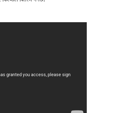
िल्म्सले वितरण गर्नेछ।