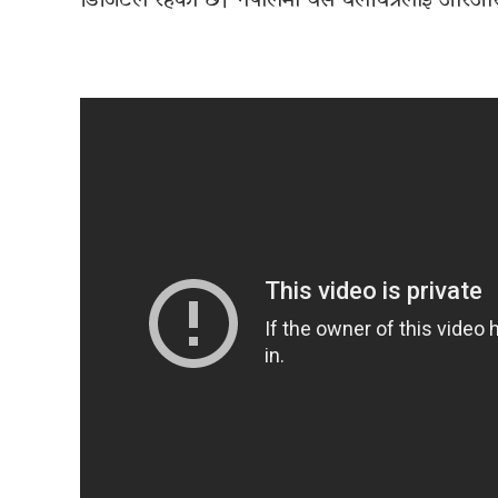
डिजिटल रहेको छ। नेपालमा यस चलचित्रलाई आरआर फ