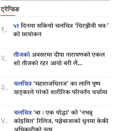
ट्रेन्डिङ
५१
दिनमा सकियो चलचित्र ‘चिरञ्जीवी भवः’
१.
को छायांकन
तीजको
अवसरमा दीपा नारायणको एकल
२.
शो तीजको रहर आयो बरी लै…
चलचित्र
‘महाराजधिराज’ का लागि पुष्प
३.
खड्काले गरेको शारीरिक परिवर्तन चर्चामा
चलचित्र
‘बा : एक योद्धा’ को ‘नभन्नू
४.
कोइसित’ रिलिज, पञ्चेबाजाको धुनमा केकी
अधिकारीको नृत्य