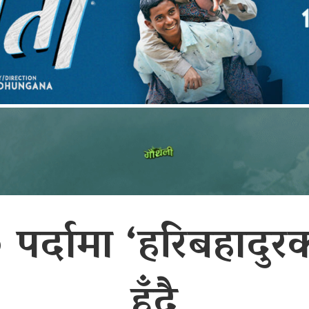
 पर्दामा ‘हरिबहादुरक
हुँदै