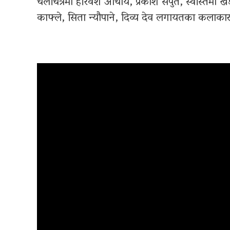
चलचित्रमा हरिवंश आचार्य, प्रकाश सपुत, स्वस्तिमा ख
काफ्ले, सिता न्यौपाने, दिव्य देव लगायतका कला