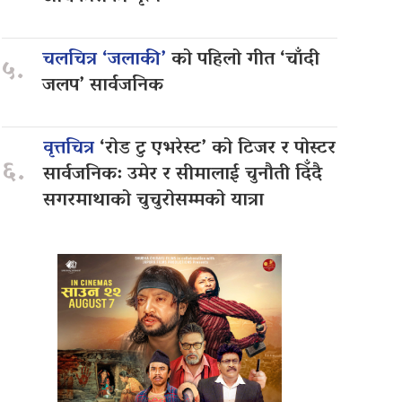
चलचित्र ‘जलाकी’
को पहिलो गीत ‘चाँदी
५.
जलप’ सार्वजनिक
वृत्तचित्र
‘रोड टु एभरेस्ट’ को टिजर र पोस्टर
६.
सार्वजनिक: उमेर र सीमालाई चुनौती दिँदै
सगरमाथाको चुचुरोसम्मको यात्रा