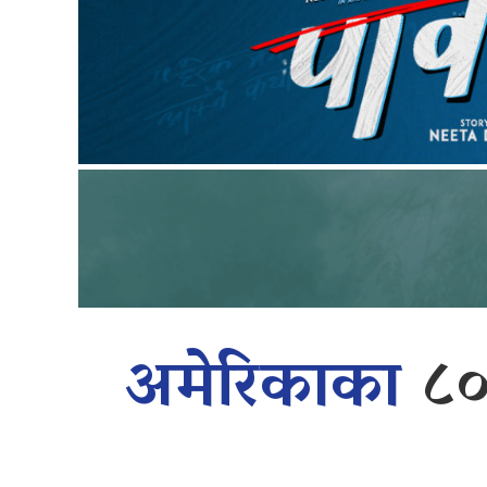
अमेरिकाका
८०