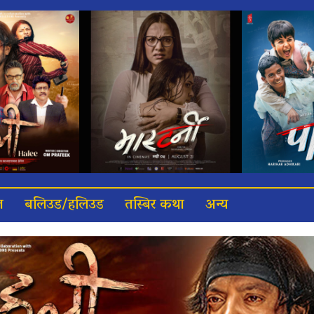
त
बलिउड/हलिउड
तस्बिर कथा
अन्य