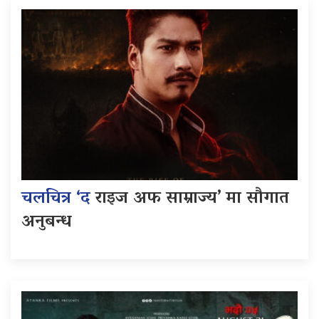
चलचित्र ‘द
राइज अफ साम्राज्य’ मा सौगात
अनुबन्ध