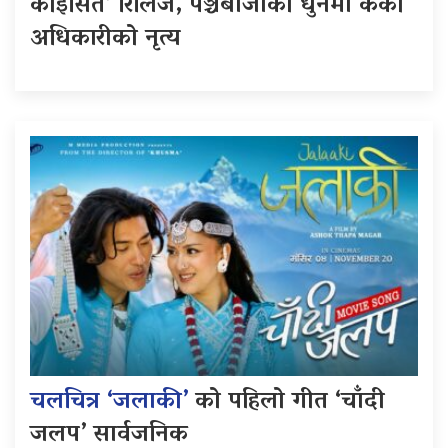
कोइसित’ रिलिज, पञ्चेबाजाको धुनमा केकी
अधिकारीको नृत्य
चलचित्र ‘जलाकी’
को पहिलो गीत ‘चाँदी
जलप’ सार्वजनिक