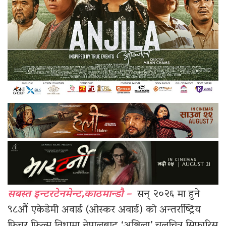
सबस्त इन्टरटेनमेन्ट,काठमान्डौ –
सन् २०२६ मा हुने
९८औं एकेडेमी अवार्ड (ओस्कर अवार्ड) को अन्तर्राष्ट्रिय