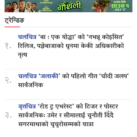
ट्रेन्डिङ
चलचित्र
‘बा : एक योद्धा’ को ‘नभन्नू कोइसित’
१.
रिलिज, पञ्चेबाजाको धुनमा केकी अधिकारीको
नृत्य
चलचित्र ‘जलाकी’
को पहिलो गीत ‘चाँदी जलप’
२.
सार्वजनिक
वृत्तचित्र
‘रोड टु एभरेस्ट’ को टिजर र पोस्टर
३.
सार्वजनिक: उमेर र सीमालाई चुनौती दिँदै
सगरमाथाको चुचुरोसम्मको यात्रा