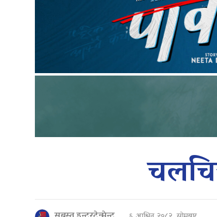
चलचित
सबस्त इन्टरटेन्मेन्ट
६ आश्विन २०८२, सोमबार