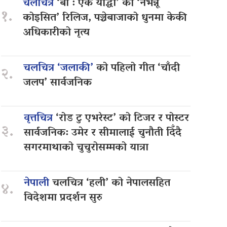
चलचित्र
‘बा : एक योद्धा’ को ‘नभन्नू
१.
कोइसित’ रिलिज, पञ्चेबाजाको धुनमा केकी
अधिकारीको नृत्य
चलचित्र ‘जलाकी’
को पहिलो गीत ‘चाँदी
२.
जलप’ सार्वजनिक
वृत्तचित्र
‘रोड टु एभरेस्ट’ को टिजर र पोस्टर
३.
सार्वजनिक: उमेर र सीमालाई चुनौती दिँदै
सगरमाथाको चुचुरोसम्मको यात्रा
नेपाली
चलचित्र ‘हली’ को नेपालसहित
४.
विदेशमा प्रदर्शन सुरु