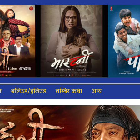
त
बलिउड/हलिउड
तस्बिर कथा
अन्य