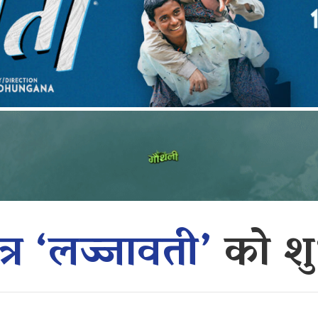
्र ‘लज्जावती’
को शुभ