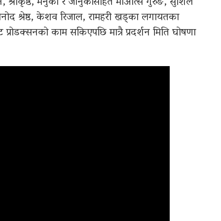
श्रीकृष्ठ, मेनुका र जानुकासहित माओत्से गुरुङ, सुशिल
, विनोद श्रेष्ठ, केशव रिजाल, रामहरी खड्का लगायतका
ट प्रोडक्सनको काम सकिएपछि मात्रै प्रदर्शन मिति घोषणा