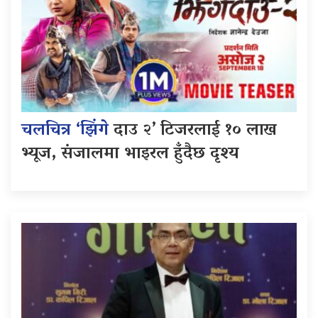
चलचित्र ‘झिंगे
दाउ २’ टिजरलाई १० लाख
भ्यूज, संजालमा भाइरल हुँदैछ दृश्य