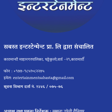
सबस्त इन्टरटेन्मेन्ट प्रा. लि द्वारा संचालित
काठमान्डौ माहानगरपालिका, घट्टेकुलो,वार्ड -२९,काठमाडौँ
फोन : +९७७-९८५१०८२२७५
इमेल:
entertainmentsabasta@gmail.com
सूचना विभाग दर्ता नं. १३४६ / ०७५–७६