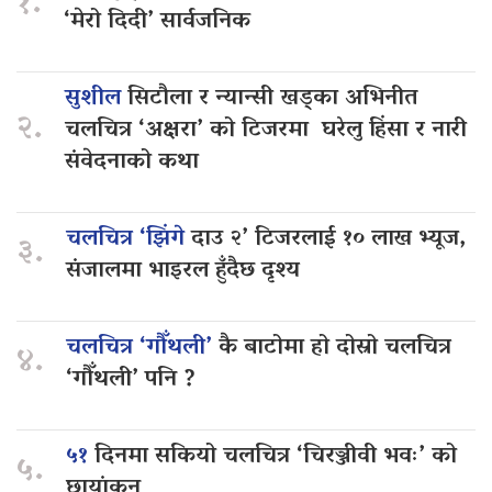
१.
‘मेरो दिदी’ सार्वजनिक
सुशील
सिटौला र न्यान्सी खड्का अभिनीत
२.
चलचित्र ‘अक्षरा’ को टिजरमा घरेलु हिंसा र नारी
संवेदनाको कथा
चलचित्र ‘झिंगे
दाउ २’ टिजरलाई १० लाख भ्यूज,
३.
संजालमा भाइरल हुँदैछ दृश्य
चलचित्र ‘गौँथली’
कै बाटोमा हो दोस्रो चलचित्र
४.
‘गौँथली’ पनि ?
५१
दिनमा सकियो चलचित्र ‘चिरञ्जीवी भवः’ को
५.
छायांकन