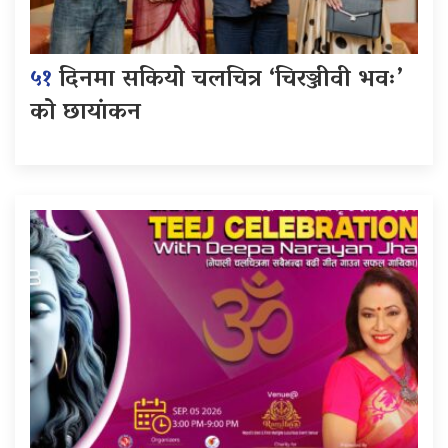
५१
दिनमा सकियो चलचित्र ‘चिरञ्जीवी भवः’
को छायांकन