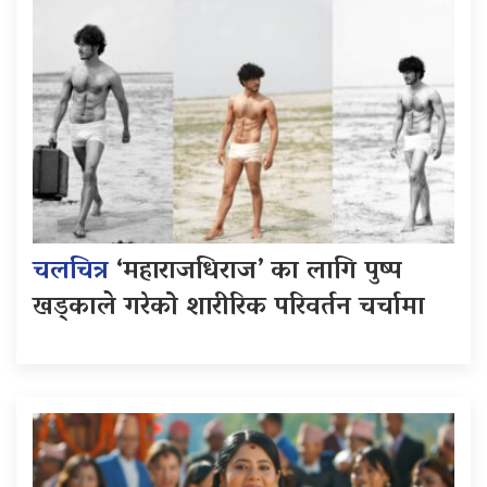
चलचित्र
‘महाराजधिराज’ का लागि पुष्प
खड्काले गरेको शारीरिक परिवर्तन चर्चामा