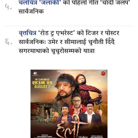
चलचित्र ‘जलाकी’
को पहिलो गीत ‘चाँदी जलप’
५.
सार्वजनिक
वृत्तचित्र
‘रोड टु एभरेस्ट’ को टिजर र पोस्टर
६.
सार्वजनिक: उमेर र सीमालाई चुनौती दिँदै
सगरमाथाको चुचुरोसम्मको यात्रा