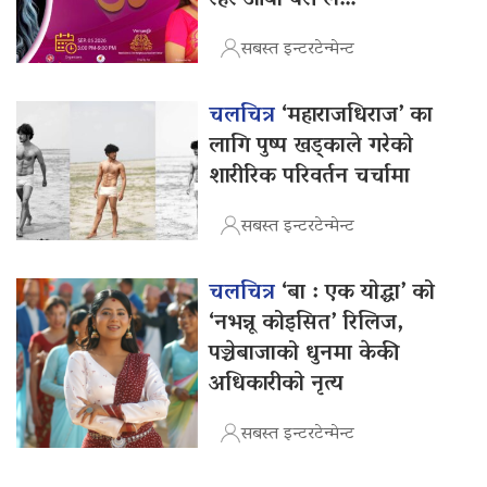
रहर आयो बरी लै…
सबस्त इन्टरटेन्मेन्ट
चलचित्र
‘महाराजधिराज’ का
लागि पुष्प खड्काले गरेको
शारीरिक परिवर्तन चर्चामा
सबस्त इन्टरटेन्मेन्ट
चलचित्र
‘बा : एक योद्धा’ को
‘नभन्नू कोइसित’ रिलिज,
पञ्चेबाजाको धुनमा केकी
अधिकारीको नृत्य
सबस्त इन्टरटेन्मेन्ट