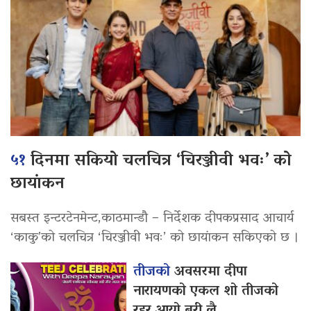
५१
दिनमा सकियो चलचित्र ‘चिरञ्जीवी भवः’ को
छायांकन
सबस्त इन्टरटेनमेन्ट,काठमान्डौ – निर्देशक दीपकप्रसाद आचार्य
‘काकु’को चलचित्र ‘चिरञ्जीवी भवः’ को छायांकन सकिएको छ ।
तीजको
अवसरमा दीपा
नारायणको एकल शो तीजको