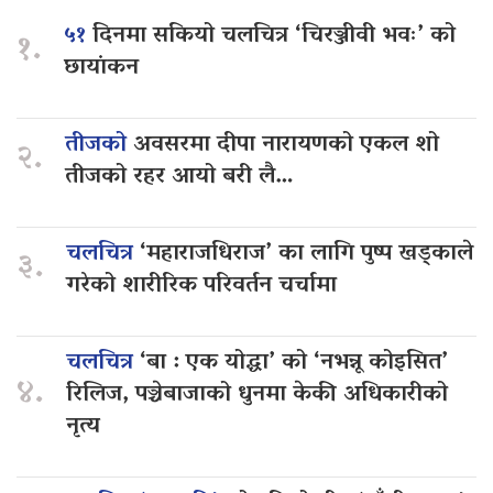
५१
दिनमा सकियो चलचित्र ‘चिरञ्जीवी भवः’ को
१.
छायांकन
तीजको
अवसरमा दीपा नारायणको एकल शो
२.
तीजको रहर आयो बरी लै…
चलचित्र
‘महाराजधिराज’ का लागि पुष्प खड्काले
३.
गरेको शारीरिक परिवर्तन चर्चामा
चलचित्र
‘बा : एक योद्धा’ को ‘नभन्नू कोइसित’
४.
रिलिज, पञ्चेबाजाको धुनमा केकी अधिकारीको
नृत्य