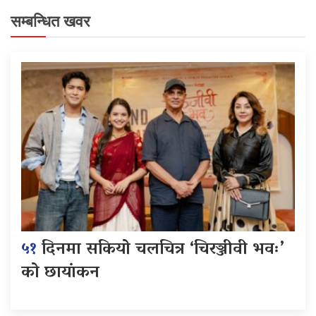
सम्बन्धित खवर
५१
दिनमा सकियो चलचित्र ‘चिरञ्जीवी भवः’
को छायांकन