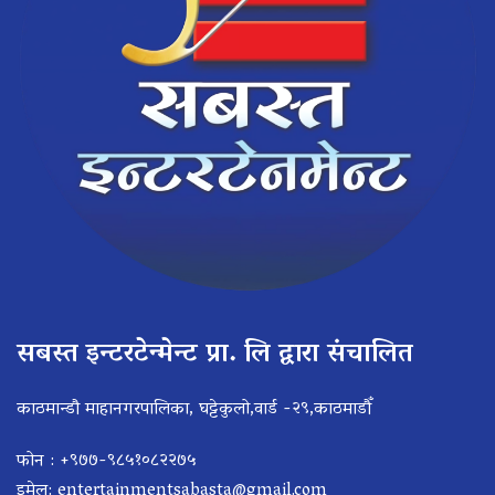
सबस्त इन्टरटेन्मेन्ट प्रा. लि द्वारा संचालित
काठमान्डौ माहानगरपालिका, घट्टेकुलो,वार्ड -२९,काठमाडौँ
फोन : +९७७-९८५१०८२२७५
इमेल:
entertainmentsabasta@gmail.com