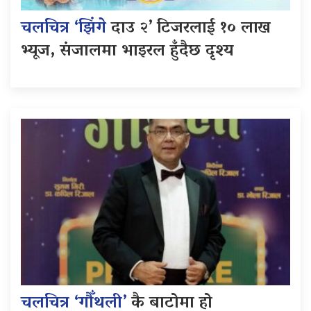
चलचित्र ‘झिंगे
दाउ २’ टिजरलाई १० लाख
भ्यूज, संजालमा भाइरल हुँदैछ दृश्य
चलचित्र ‘गौँथली’
कै बाटोमा हो