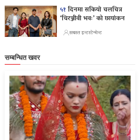
५१
दिनमा सकियो चलचित्र
‘चिरञ्जीवी भवः’ को छायांकन
सबस्त इन्टरटेन्मेन्ट
सम्बन्धित खवर