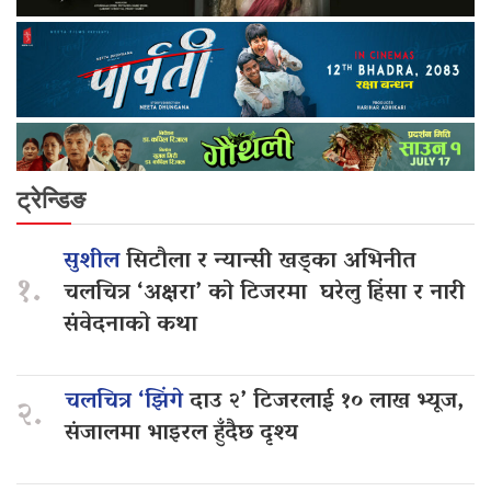
ट्रेन्डिङ
सुशील
सिटौला र न्यान्सी खड्का अभिनीत
१.
चलचित्र ‘अक्षरा’ को टिजरमा घरेलु हिंसा र नारी
संवेदनाको कथा
चलचित्र ‘झिंगे
दाउ २’ टिजरलाई १० लाख भ्यूज,
२.
संजालमा भाइरल हुँदैछ दृश्य