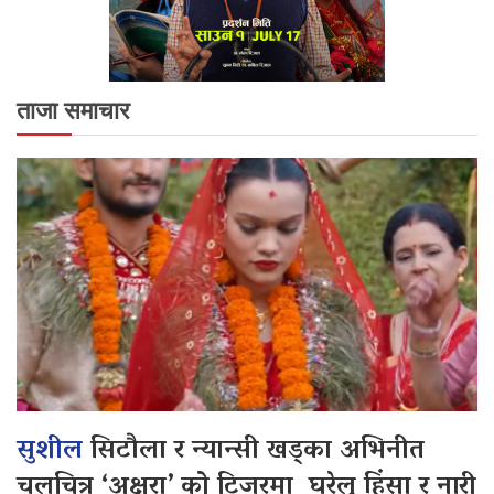
ताजा समाचार
सुशील
सिटौला र न्यान्सी खड्का अभिनीत
चलचित्र ‘अक्षरा’ को टिजरमा घरेलु हिंसा र नारी