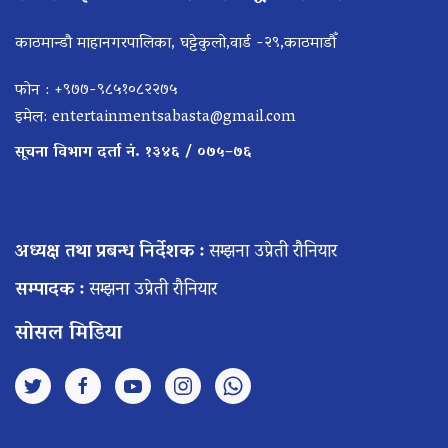
काठमान्डौ माहानगरपालिका, घट्टेकुलो,वार्ड -२९,काठमाडौँ
फोन : +९७७-९८५१०८२२७५
इमेल:
entertainmentsabasta@gmail.com
सूचना विभाग दर्ता नं. १३४६ / ०७५–७६
अध्यक्ष तथा प्रबन्ध निर्देशक :
सम्झना उप्रेती रौनियार
सम्पादक :
सम्झना उप्रेती रौनियार
सोसल मिडिया