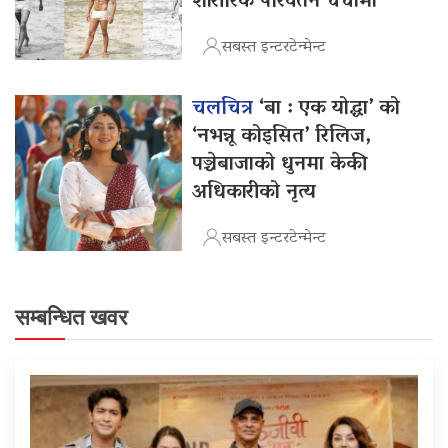
शारीरिक परिवर्तन चर्चामा
सबस्त इन्टरटेन्मेन्ट
चलचित्र
‘बा : एक योद्धा’ को
‘नभन्नू कोइसित’ रिलिज,
पञ्चेबाजाको धुनमा केकी
अधिकारीको नृत्य
सबस्त इन्टरटेन्मेन्ट
सम्बन्धित खवर