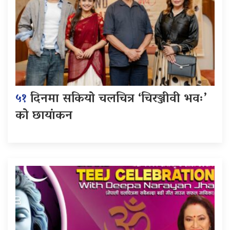
५१
दिनमा सकियो चलचित्र ‘चिरञ्जीवी भवः’
को छायांकन