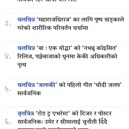
तीजको रहर आयो बरी लै…
चलचित्र
‘महाराजधिराज’ का लागि पुष्प खड्काले
३.
गरेको शारीरिक परिवर्तन चर्चामा
चलचित्र
‘बा : एक योद्धा’ को ‘नभन्नू कोइसित’
४.
रिलिज, पञ्चेबाजाको धुनमा केकी अधिकारीको
नृत्य
चलचित्र ‘जलाकी’
को पहिलो गीत ‘चाँदी जलप’
५.
सार्वजनिक
वृत्तचित्र
‘रोड टु एभरेस्ट’ को टिजर र पोस्टर
६.
सार्वजनिक: उमेर र सीमालाई चुनौती दिँदै