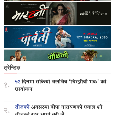
ट्रेन्डिङ
५१
दिनमा सकियो चलचित्र ‘चिरञ्जीवी भवः’ को
१.
छायांकन
तीजको
अवसरमा दीपा नारायणको एकल शो
२.