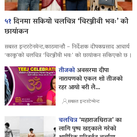
५१
दिनमा सकियो चलचित्र ‘चिरञ्जीवी भवः’ को
छायांकन
सबस्त इन्टरटेनमेन्ट,काठमान्डौ – निर्देशक दीपकप्रसाद आचार्य
‘काकु’को चलचित्र ‘चिरञ्जीवी भवः’ को छायांकन सकिएको छ ।
तीजको
अवसरमा दीपा
नारायणको एकल शो तीजको
रहर आयो बरी लै…
सबस्त इन्टरटेन्मेन्ट
चलचित्र
‘महाराजधिराज’ का
लागि पुष्प खड्काले गरेको