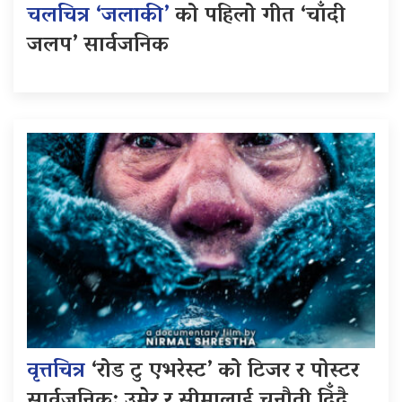
चलचित्र ‘जलाकी’
को पहिलो गीत ‘चाँदी
जलप’ सार्वजनिक
वृत्तचित्र
‘रोड टु एभरेस्ट’ को टिजर र पोस्टर
सार्वजनिक: उमेर र सीमालाई चुनौती दिँदै