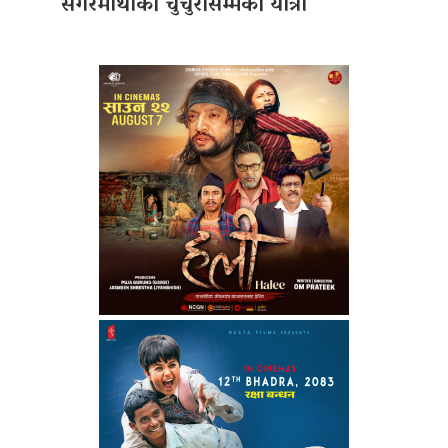
सगरमाथाको चुचुरोसम्मको यात्रा