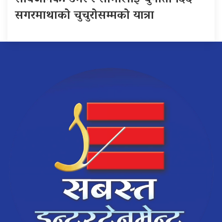
सगरमाथाको चुचुरोसम्मको यात्रा