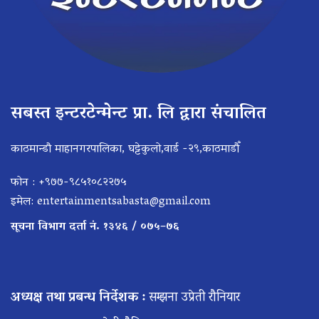
सबस्त इन्टरटेन्मेन्ट प्रा. लि द्वारा संचालित
काठमान्डौ माहानगरपालिका, घट्टेकुलो,वार्ड -२९,काठमाडौँ
फोन : +९७७-९८५१०८२२७५
इमेल:
entertainmentsabasta@gmail.com
सूचना विभाग दर्ता नं. १३४६ / ०७५–७६
अध्यक्ष तथा प्रबन्ध निर्देशक :
सम्झना उप्रेती रौनियार