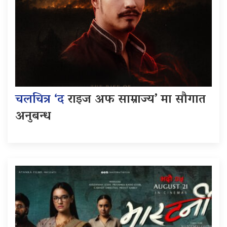
चलचित्र ‘द
राइज अफ साम्राज्य’ मा सौगात
अनुबन्ध