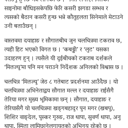
पराउनु हुनेछ भन्ने लागेको छ ।” मित लगाएर मितको
साइनोमा बाँधिइसकेपछि फेरि कसरी झगडा सम्भव र
त्यसको बैठान कसरी हुन्छ भन्ने कौतुहलता सिनेमाले मेटाउने
उनी बताउँछन् ।
वास्तवमा दयाहाङ र सौगातबीच जुन चलचित्रमा टकराव छ,
त्यही हिट भएको विगत छ । ‘कबड्डी’ र ‘लुट’ यसका
उदाहरण हुन् । त्यसैले यी दुईबीचको टकराब दर्शकले
‘मितज्यू’मा पनि मन पराउने निर्देशक अनिलको विश्वास छ ।
चलचित्र ‘मितज्यू’ जेठ ८ गतेबाट प्रदर्शनमा आउँदैछ । यो
चलचित्रमा अभिनेताद्वय सौगात मल्ल र दयाहाङ राईसँगै
तेरिया मगर मुख्य भूमिकामा छन् । सौगात, दयाहाङ र
तेरियासँगै यो चलचित्रमा खड्गबहादुर पुन मगर (खबपु),
शिशिर वाङ्देल, पुस्कर गुरुङ, राज थापा, सुवर्ण थापा, अनु
थापा, स्मिता लामिछानेलगायतको अभिनय रहेको छ ।