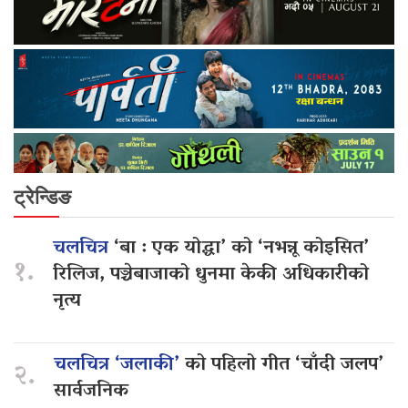
ट्रेन्डिङ
चलचित्र
‘बा : एक योद्धा’ को ‘नभन्नू कोइसित’
१.
रिलिज, पञ्चेबाजाको धुनमा केकी अधिकारीको
नृत्य
चलचित्र ‘जलाकी’
को पहिलो गीत ‘चाँदी जलप’
२.
सार्वजनिक