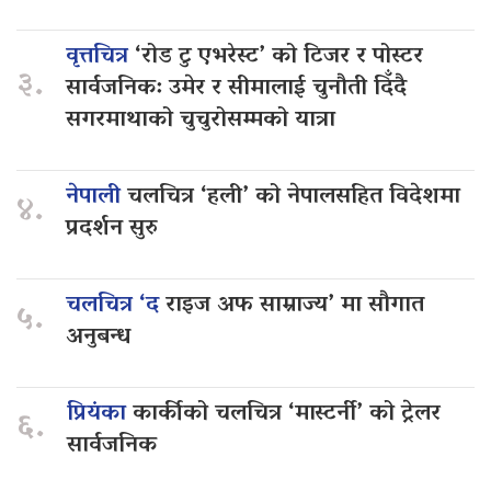
वृत्तचित्र
‘रोड टु एभरेस्ट’ को टिजर र पोस्टर
३.
सार्वजनिक: उमेर र सीमालाई चुनौती दिँदै
सगरमाथाको चुचुरोसम्मको यात्रा
नेपाली
चलचित्र ‘हली’ को नेपालसहित विदेशमा
४.
प्रदर्शन सुरु
चलचित्र ‘द
राइज अफ साम्राज्य’ मा सौगात
५.
अनुबन्ध
प्रियंका
कार्कीको चलचित्र ‘मास्टर्नी’ को ट्रेलर
६.
सार्वजनिक