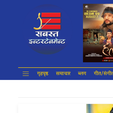
गृहपृष्ठ
समाचार
ब्लग
गीत/संगी