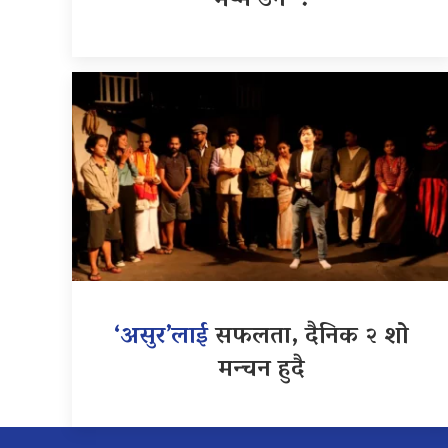
भष्मे डन’ ?
‘असुर’लाई
सफलता, दैनिक २ शो
मन्चन हुदै