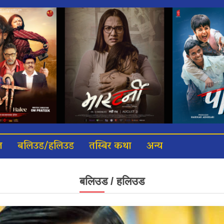
त
बलिउड/हलिउड
तस्बिर कथा
अन्य
बलिउड / हलिउड