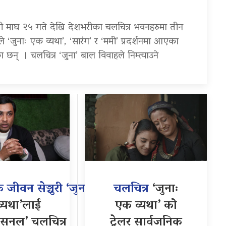
ानी माघ २५ गते देखि देशभरीका चलचित्र भवनहरुमा तीन
े ‘जुनाः एक व्यथा’, ‘सारंग’ र ‘ममी’ प्रदर्शनमा आएका
 छन् । चलचित्र ‘जुना’ बाल विवाहले निम्त्याउने
क जीवन सेञ्चुरी ‘जुनाः
चलचित्र
‘जुनाः
्यथा’लाई
एक व्यथा’ को
ेसनल’ चलचित्र
ट्रेलर सार्वजनिक