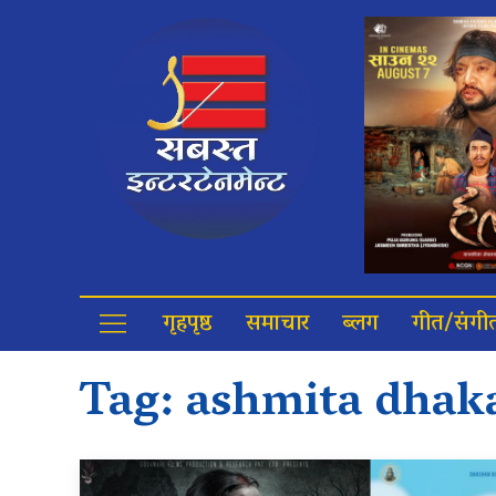
गृहपृष्ठ
समाचार
ब्लग
गीत/संगी
Tag:
ashmita dhak