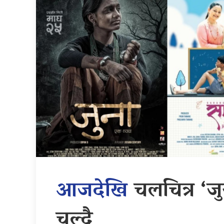
आजदेखि
चलचित्र ‘जु
चल्दै