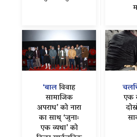
म
‘बाल
विवाह
चलचि
सामाजिक
एक व
अपराध’ को नारा
दोस्
का साथ् ‘जुनाः
सा
एक व्यथा’ को