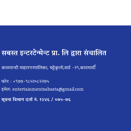
सबस्त इन्टरटेन्मेन्ट प्रा. लि द्वारा संचालित
काठमान्डौ माहानगरपालिका, घट्टेकुलो,वार्ड -२९,काठमाडौँ
फोन : +९७७-९८५१०८२२७५
इमेल:
entertainmentsabasta@gmail.com
सूचना विभाग दर्ता नं. १३४६ / ०७५–७६