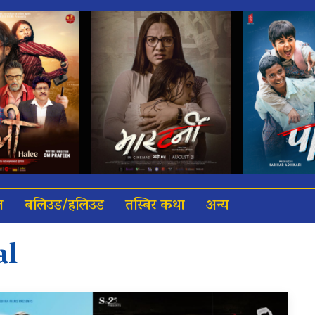
त
बलिउड/हलिउड
तस्बिर कथा
अन्य
al