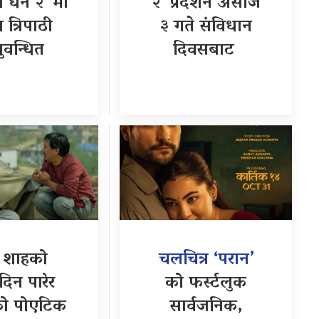
ो धन २’ मा
२’ प्रदर्शन असोज
 त्रिपाठी
३ गते संविधान
ुवन्धित
दिवसबाट
र
शाहको
चलचित्र ‘परान’
दिन पारेर
को फर्स्टलुक
ो पोएटिक
सार्वजनिक,