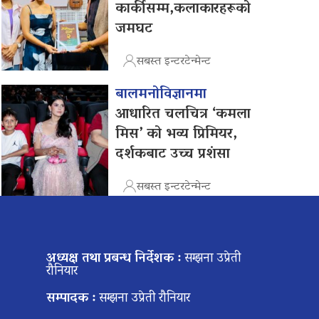
कार्कीसम्म,कलाकारहरूको
जमघट
सबस्त इन्टरटेन्मेन्ट
बालमनोविज्ञानमा
आधारित चलचित्र ‘कमला
मिस’ को भव्य प्रिमियर,
दर्शकबाट उच्च प्रशंसा
सबस्त इन्टरटेन्मेन्ट
अध्यक्ष तथा प्रबन्ध निर्देशक :
सम्झना उप्रेती
रौनियार
सम्पादक :
सम्झना उप्रेती रौनियार