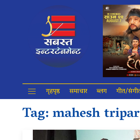
गृहपृष्ठ
समाचार
ब्लग
गीत/संगी
Tag:
mahesh tripar