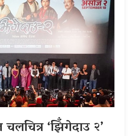
त चलचित्र ‘झिँगेदाउ २’