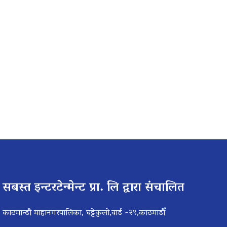
सबस्त इन्टरटेन्मेन्ट प्रा. लि द्वारा संचालित
काठमान्डौ माहानगरपालिका, घट्टेकुलो,वार्ड -२९,काठमाडौँ