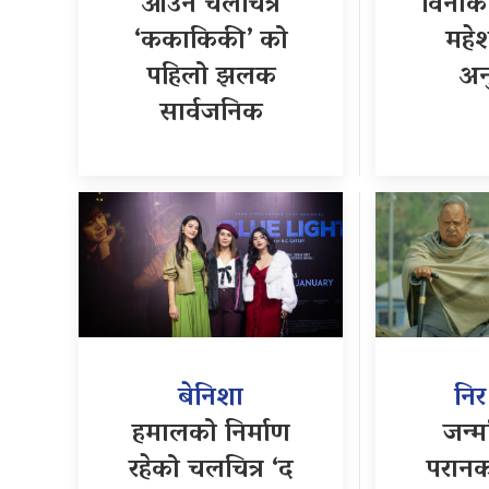
आउने चलचित्र
विनाक
‘ककाकिकी’ को
महेश
पहिलो झलक
अन
सार्वजनिक
बेनिशा
नि
हमालको निर्माण
जन्म
रहेको चलचित्र ‘द
परानक