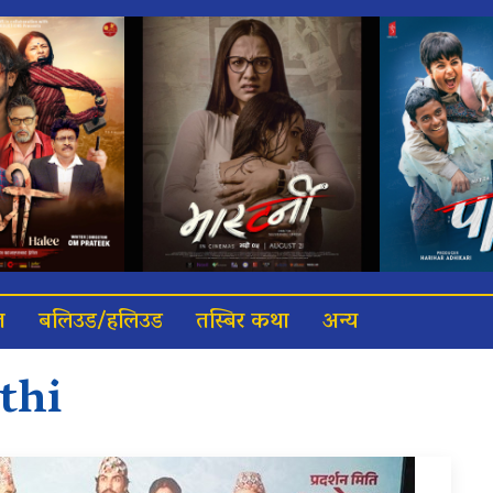
त
बलिउड/हलिउड
तस्बिर कथा
अन्य
thi