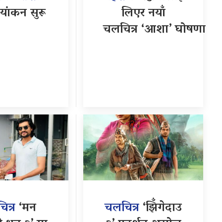
यांकन सुरू
लिएर नयाँ
चलचित्र ‘आशा’ घोषणा
ित्र
‘मन
चलचित्र
‘झिँगेदाउ