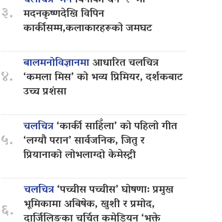
चलचित्र ‘मन
बिनाको धन–२’ मा
३.
मदनकृष्णदेखि विपिन
कार्कीसम्म,कलाकारहरूको जमघट
बालमनोविज्ञानमा
आधारित चलचित्र
४.
‘कमला मिस’ को भव्य प्रिमियर, दर्शकबाट
उच्च प्रशंसा
चलचित्र
‘कार्की साहिँला’ को पहिलो गीत
५.
‘लग्यौ परान’ सार्वजनिक, जितु र
प्रियानाको लोभलाग्दो केमेस्ट्री
चलचित्र
‘पच्चीस पच्चीस’ घोषणा: प्रमुख
भूमिकामा अबिषेक, खुशी र प्रमोद,
६.
दार्जिलिङका चर्चित कमेडियन ‘भक्ते