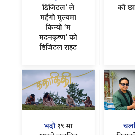
डिजिटल’ ले
को छा
महँगो मुल्यमा
किन्यो ‘म
मदनकृष्ण’ को
डिजिटल राइट
भदौ
१९ मा
चलच