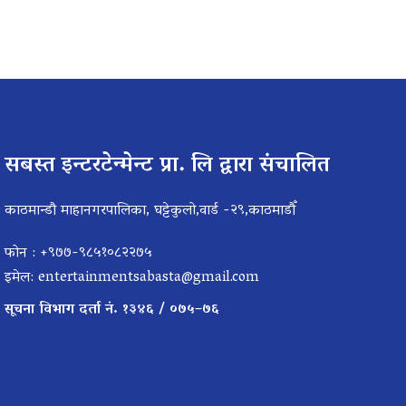
सबस्त इन्टरटेन्मेन्ट प्रा. लि द्वारा संचालित
काठमान्डौ माहानगरपालिका, घट्टेकुलो,वार्ड -२९,काठमाडौँ
फोन : +९७७-९८५१०८२२७५
इमेल:
entertainmentsabasta@gmail.com
सूचना विभाग दर्ता नं. १३४६ / ०७५–७६