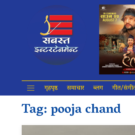
गृहपृष्ठ
समाचार
ब्लग
गीत/संगी
Tag:
pooja chand