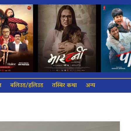
त
बलिउड/हलिउड
तस्बिर कथा
अन्य