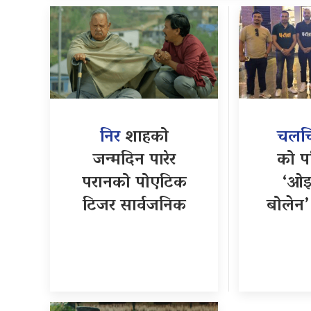
निर
शाहको
चलचित
जन्मदिन पारेर
को प
परानको पोएटिक
‘ओइ
टिजर सार्वजनिक
बोलेन’