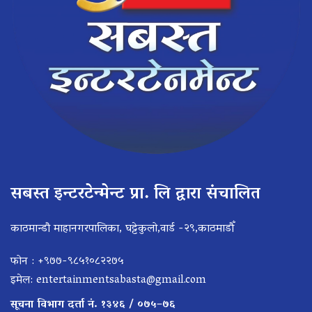
सबस्त इन्टरटेन्मेन्ट प्रा. लि द्वारा संचालित
काठमान्डौ माहानगरपालिका, घट्टेकुलो,वार्ड -२९,काठमाडौँ
फोन : +९७७-९८५१०८२२७५
इमेल:
entertainmentsabasta@gmail.com
सूचना विभाग दर्ता नं. १३४६ / ०७५–७६