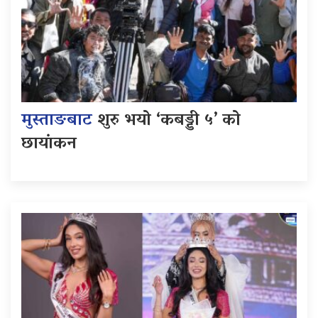
मुस्ताङबाट
शुरु भयो ‘कबड्डी ५’ को
छायांकन