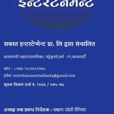
सबस्त इन्टरटेन्मेन्ट प्रा. लि द्वारा संचालित
काठमान्डौ माहानगरपालिका, घट्टेकुलो,वार्ड -२९,काठमाडौँ
फोन : +९७७-९८५१०८२२७५
इमेल:
entertainmentsabasta@gmail.com
सूचना विभाग दर्ता नं. १३४६ / ०७५–७६
अध्यक्ष तथा प्रबन्ध निर्देशक :
सम्झना उप्रेती रौनियार