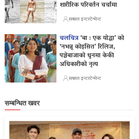
शारीरिक परिवर्तन चर्चामा
सबस्त इन्टरटेन्मेन्ट
चलचित्र
‘बा : एक योद्धा’ को
‘नभन्नू कोइसित’ रिलिज,
पञ्चेबाजाको धुनमा केकी
अधिकारीको नृत्य
सबस्त इन्टरटेन्मेन्ट
सम्बन्धित खवर