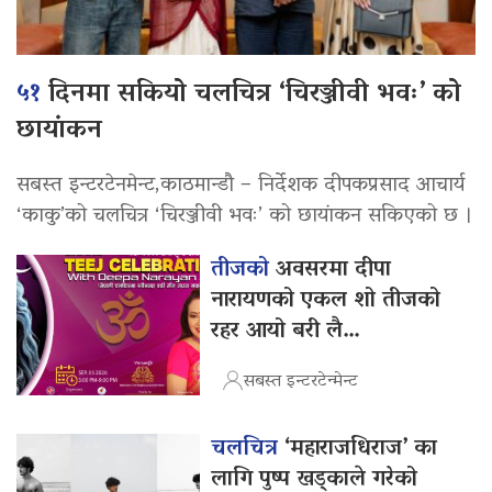
५१
दिनमा सकियो चलचित्र ‘चिरञ्जीवी भवः’ को
छायांकन
सबस्त इन्टरटेनमेन्ट,काठमान्डौ – निर्देशक दीपकप्रसाद आचार्य
‘काकु’को चलचित्र ‘चिरञ्जीवी भवः’ को छायांकन सकिएको छ ।
तीजको
अवसरमा दीपा
नारायणको एकल शो तीजको
रहर आयो बरी लै…
सबस्त इन्टरटेन्मेन्ट
चलचित्र
‘महाराजधिराज’ का
लागि पुष्प खड्काले गरेको