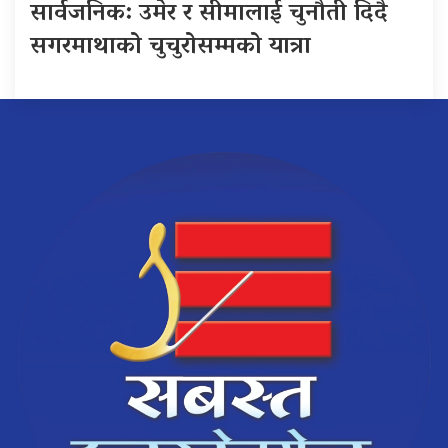
सार्वजनिक: उमेर र सीमालाई चुनौती दिँदै
सगरमाथाको चुचुरोसम्मको यात्रा