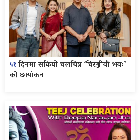
५१
दिनमा सकियो चलचित्र ‘चिरञ्जीवी भवः’
को छायांकन