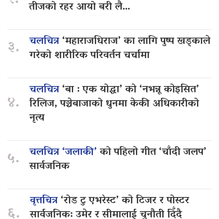
२.
तीजको रहर आयो बरी लै…
चलचित्र
‘महाराजधिराज’ का लागि पुष्प खड्काले
३.
गरेको शारीरिक परिवर्तन चर्चामा
चलचित्र
‘बा : एक योद्धा’ को ‘नभन्नू कोइसित’
४.
रिलिज, पञ्चेबाजाको धुनमा केकी अधिकारीको
नृत्य
चलचित्र ‘जलाकी’
को पहिलो गीत ‘चाँदी जलप’
५.
सार्वजनिक
वृत्तचित्र
‘रोड टु एभरेस्ट’ को टिजर र पोस्टर
६.
सार्वजनिक: उमेर र सीमालाई चुनौती दिँदै