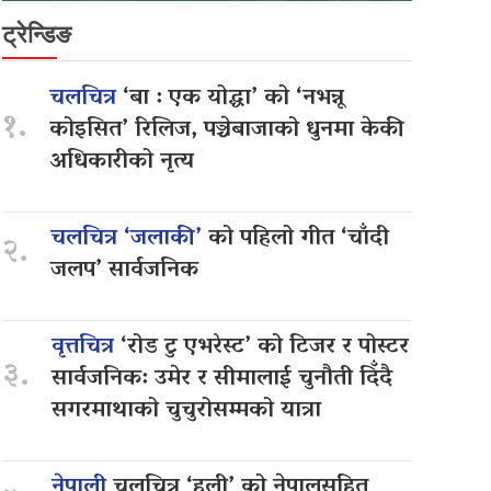
ट्रेन्डिङ
चलचित्र
‘बा : एक योद्धा’ को ‘नभन्नू
१.
कोइसित’ रिलिज, पञ्चेबाजाको धुनमा केकी
अधिकारीको नृत्य
चलचित्र ‘जलाकी’
को पहिलो गीत ‘चाँदी
२.
जलप’ सार्वजनिक
वृत्तचित्र
‘रोड टु एभरेस्ट’ को टिजर र पोस्टर
३.
सार्वजनिक: उमेर र सीमालाई चुनौती दिँदै
सगरमाथाको चुचुरोसम्मको यात्रा
नेपाली
चलचित्र ‘हली’ को नेपालसहित