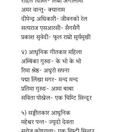
रोहित घिमिरे- तिम्रो अंगालोमा
अमर वान्तु- क्यानाम
दीपेन्द्र अधिकारी- जीवनको रेल
सत्यराज एसआरसी- सँगसँगै
प्रकाश सुवेदी- फूल राम्रो सूर्यमुखी
४) आधुनिक गीतकार महिला
अम्बिका गुरुङ- के भो के भो
रिमा श्रेष्ठ- अधुरो सपना
पद्मा लिंखा मगर- मन्द मन्द
प्रतिमा गुरुङ- आमा बाबा
सविता पोख्रेल- एक चिम्टि सिन्दूर
५) सङ्गीतकार आधुनिक
महेश्वर पन्त- ज्युदो देवता
सरोज कोइराला- एक चिम्टी सिन्दुर