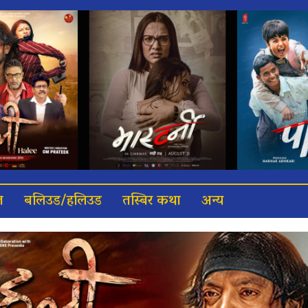
त
बलिउड/हलिउड
तस्बिर कथा
अन्य