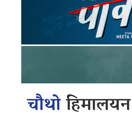
चौथो
हिमालयन अन