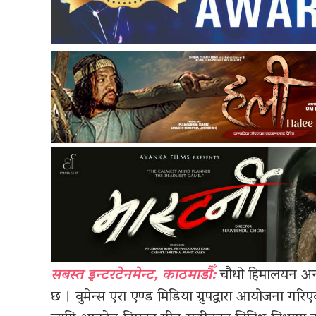
सबस्त इन्टरटेनमेन्ट, काठमाडौँ:
चौथो हिमालयन अन्तर
छ । वुमेन्स एरा एण्ड मिडिया ग्रुपद्वारा आयोजना गरि