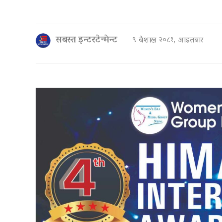
सबस्त इन्टरटेन्मेन्ट
९ बैशाख २०८१, आइतबार