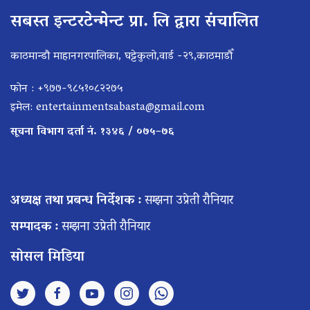
सबस्त इन्टरटेन्मेन्ट प्रा. लि द्वारा संचालित
काठमान्डौ माहानगरपालिका, घट्टेकुलो,वार्ड -२९,काठमाडौँ
फोन : +९७७-९८५१०८२२७५
इमेल:
entertainmentsabasta@gmail.com
सूचना विभाग दर्ता नं. १३४६ / ०७५–७६
अध्यक्ष तथा प्रबन्ध निर्देशक :
सम्झना उप्रेती रौनियार
सम्पादक :
सम्झना उप्रेती रौनियार
सोसल मिडिया