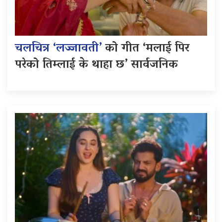
चलचित्र ‘लज्जावती’
को गीत ‘मलाई पिर
परेको तिम्लाई के थाहा छ’ सार्वजनिक