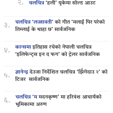
२.
चलचित्र
‘हली’ युकेमा सोल्ड आउट
चलचित्र ‘लज्जावती’
को गीत ‘मलाई पिर परेको
३.
तिम्लाई के थाहा छ’ सार्वजनिक
कान्समा
इतिहास रचेको नेपाली चलचित्र
४.
‘इलिफेन्ट्स इन द फग’ को ट्रेलर सार्वजनिक
ज्ञानेन्द्र
देउजा निर्देशित चलचित्र ‘झिँगेदाउ २’ को
५.
टिजर सार्वजनिक
चलचित्र ‘म
मदनकृष्ण’ मा हरिवंश आचार्यको
६.
भूमिकामा अरुण