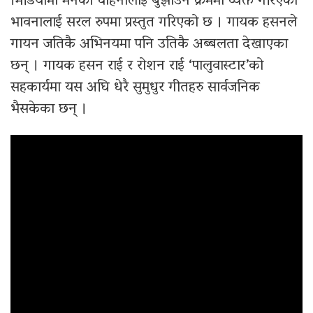
भिडियोमा मनको चाहनालाई बुझाउने क्रममा व्यक्त गरिएका
भावनालाई सरल रुपमा प्रस्तुत गरिएको छ । गायक हसनले
गायन जतिकै अभिनयमा पनि उतिकै अब्बलता देखाएका
छन् । गायक हसन राई र रोशन राई ‘पालुवास्टार’को
सहकार्यमा यस अघि धेरै सुमुधुर गीतहरु सार्वजनिक
भैसकेका छन् ।