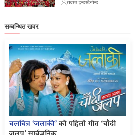
सबस्त इन्टरटेन्मेन्ट
सम्बन्धित खवर
चलचित्र ‘जलाकी’
को पहिलो गीत ‘चाँदी
जलप’ सार्वजनिक