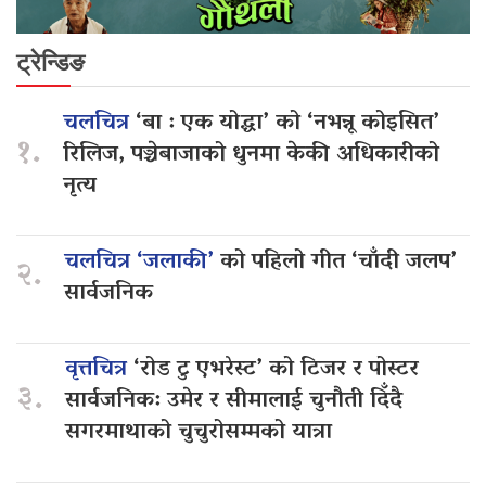
ट्रेन्डिङ
चलचित्र
‘बा : एक योद्धा’ को ‘नभन्नू कोइसित’
१.
रिलिज, पञ्चेबाजाको धुनमा केकी अधिकारीको
नृत्य
चलचित्र ‘जलाकी’
को पहिलो गीत ‘चाँदी जलप’
२.
सार्वजनिक
वृत्तचित्र
‘रोड टु एभरेस्ट’ को टिजर र पोस्टर
३.
सार्वजनिक: उमेर र सीमालाई चुनौती दिँदै
सगरमाथाको चुचुरोसम्मको यात्रा