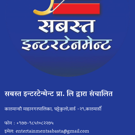
सबस्त इन्टरटेन्मेन्ट प्रा. लि द्वारा संचालित
काठमान्डौ माहानगरपालिका, घट्टेकुलो,वार्ड -२९,काठमाडौँ
फोन : +९७७-९८५१०८२२७५
इमेल:
entertainmentsabasta@gmail.com