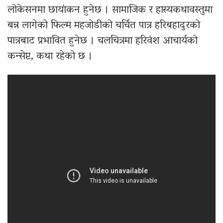
लोकेसनमा छायांकन हुनेछ । सामाजिक र हास्यकथावस्तुमा
बन्न लागेको फिल्म महजोडीको चर्चित पात्र हरिबहादुरको
पात्रबाट प्रभावित हुनेछ । चलचित्रमा हरिवंश आचार्यको
कन्सेप्ट, कथा रहेको छ ।