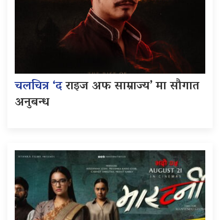
चलचित्र ‘द
राइज अफ साम्राज्य’ मा सौगात
अनुबन्ध