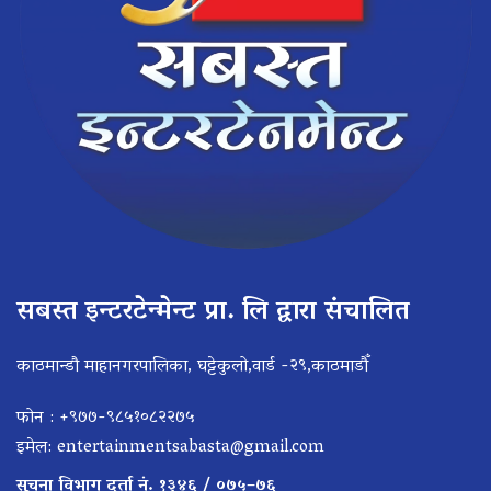
सबस्त इन्टरटेन्मेन्ट प्रा. लि द्वारा संचालित
काठमान्डौ माहानगरपालिका, घट्टेकुलो,वार्ड -२९,काठमाडौँ
फोन : +९७७-९८५१०८२२७५
इमेल:
entertainmentsabasta@gmail.com
सूचना विभाग दर्ता नं. १३४६ / ०७५–७६