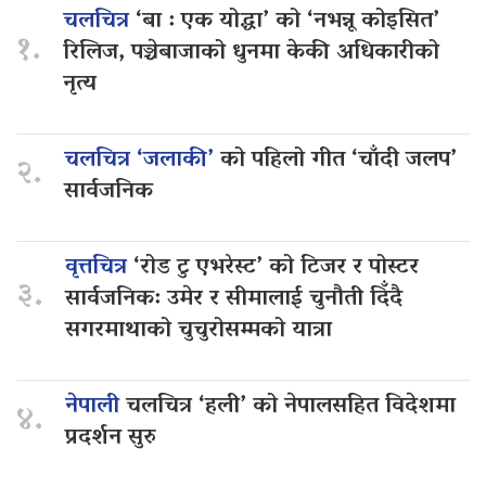
चलचित्र
‘बा : एक योद्धा’ को ‘नभन्नू कोइसित’
१.
रिलिज, पञ्चेबाजाको धुनमा केकी अधिकारीको
नृत्य
चलचित्र ‘जलाकी’
को पहिलो गीत ‘चाँदी जलप’
२.
सार्वजनिक
वृत्तचित्र
‘रोड टु एभरेस्ट’ को टिजर र पोस्टर
३.
सार्वजनिक: उमेर र सीमालाई चुनौती दिँदै
सगरमाथाको चुचुरोसम्मको यात्रा
नेपाली
चलचित्र ‘हली’ को नेपालसहित विदेशमा
४.
प्रदर्शन सुरु