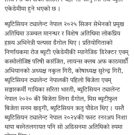
सिजन ७ को अर्को अडिसन यही २८ फागुनमा रोज ब्युटी
एकेडेमीमा हुने भएको छ ।
ब्युटिसियन ट्यालेन्ट नेपाल २०२५ सिजन सेभेनको प्रमुख
अतिथिमा उज्ज्वल मानन्धर र विशेष अतिथिमा लोकप्रिय
हास्य अभिनेत्री पल्पसा डँगोल थिए । प्रतियोगिताको
निर्णायकमा रोज ब्युटी एकेडेमीकी म्यानेजिङ डिरेक्टर एवम्
कस्मोलोजिष्ट परिषी कारंजित, लायन्स क्लब अफ काठमाडौँ
अभियानको अध्यक्ष नकुल गिरी, कोषाध्यक्ष सुरेन्द्र गिरी,
ब्युटिसियन ट्यालेन्ट नेपालकी पहिलो बिजेता एवम्
सञ्चारकर्मी गायिका सरिता भारती, ब्युटिसियन ट्यालेन्ट
नेपाल २०२० की बिजेता लिना डँगोल, मिस ब्युटीफुल
बिजेता सनम खड्गी, ब्युटिसियन ऋतु पौडेल थिए । यस्तै
ब्युटिसियन ट्यालेन्ट नेपाल २०२४की फस्ट रनरअप निशा
थापा बस्नेतलगायत पनि सो अडिसनमा अतिथिको रुपमा