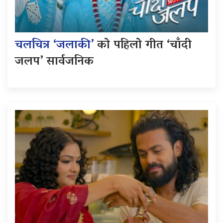
चलचित्र ‘जलाकी’
को पहिलो गीत ‘चाँदी
जलप’ सार्वजनिक