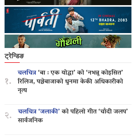
ट्रेन्डिङ
चलचित्र
‘बा : एक योद्धा’ को ‘नभन्नू कोइसित’
१.
रिलिज, पञ्चेबाजाको धुनमा केकी अधिकारीको
नृत्य
चलचित्र ‘जलाकी’
को पहिलो गीत ‘चाँदी जलप’
२.
सार्वजनिक