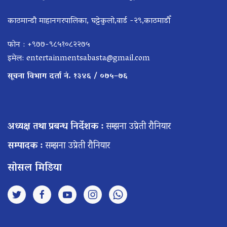
काठमान्डौ माहानगरपालिका, घट्टेकुलो,वार्ड -२९,काठमाडौँ
फोन : +९७७-९८५१०८२२७५
इमेल:
entertainmentsabasta@gmail.com
सूचना विभाग दर्ता नं. १३४६ / ०७५–७६
अध्यक्ष तथा प्रबन्ध निर्देशक :
सम्झना उप्रेती रौनियार
सम्पादक :
सम्झना उप्रेती रौनियार
सोसल मिडिया