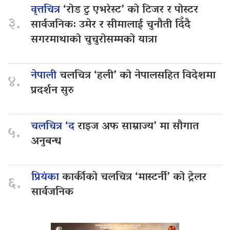
वृत्तचित्र
‘रोड टु एभरेस्ट’ को टिजर र पोस्टर
३.
सार्वजनिक: उमेर र सीमालाई चुनौती दिँदै
सगरमाथाको चुचुरोसम्मको यात्रा
नेपाली
चलचित्र ‘हली’ को नेपालसहित विदेशमा
४.
प्रदर्शन सुरु
चलचित्र ‘द
राइज अफ साम्राज्य’ मा सौगात
५.
अनुबन्ध
प्रियंका
कार्कीको चलचित्र ‘मास्टर्नी’ को ट्रेलर
६.
सार्वजनिक