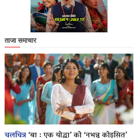
ताजा समाचार
चलचित्र
‘बा : एक योद्धा’ को ‘नभन्नू कोइसित’