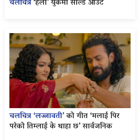
चलचित्र
‘हली’ युकेमा सोल्ड आउट
चलचित्र ‘लज्जावती’
को गीत ‘मलाई पिर
परेको तिम्लाई के थाहा छ’ सार्वजनिक