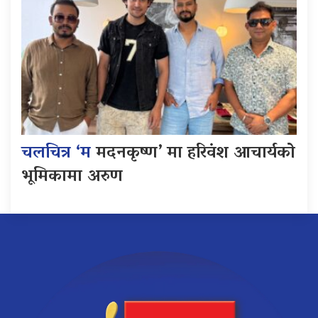
चलचित्र ‘म
मदनकृष्ण’ मा हरिवंश आचार्यको
भूमिकामा अरुण