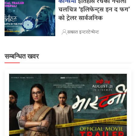
कान्समा
इतिहास रचेको नेपाली
चलचित्र ‘इलिफेन्ट्स इन द फग’
को ट्रेलर सार्वजनिक
सबस्त इन्टरटेन्मेन्ट
सम्बन्धित खवर