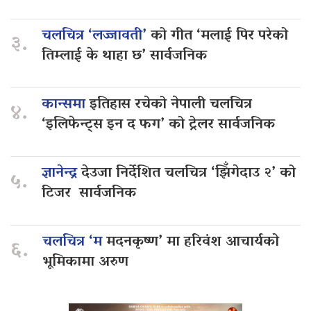
चलचित्र ‘लज्जावती’
को गीत ‘मलाई पिर परेको
३.
तिम्लाई के थाहा छ’ सार्वजनिक
कान्समा
इतिहास रचेको नेपाली चलचित्र
४.
‘इलिफेन्ट्स इन द फग’ को ट्रेलर सार्वजनिक
ज्ञानेन्द्र
देउजा निर्देशित चलचित्र ‘झिँगेदाउ २’ को
५.
टिजर सार्वजनिक
चलचित्र ‘म
मदनकृष्ण’ मा हरिवंश आचार्यको
६.
भूमिकामा अरुण