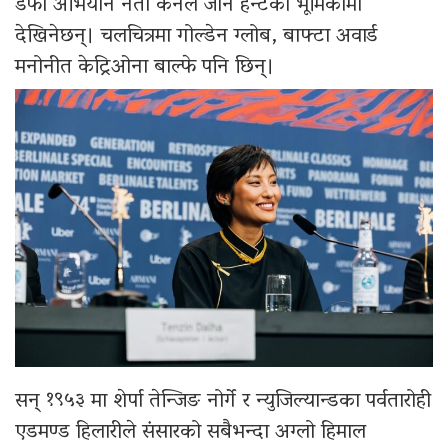
डेफो अभियान नेता कर्नल जोन हन्टको भूमिकामा
देखिनेछन्। चलचित्रमा गोल्डेन ग्लोब, बाफ्टा अवार्ड
मनोनीत केट्रिओना बाल्फे पनि छिन्।
सन् १९५३ मा शेर्पा तेन्जिङ नोर्गे र न्युजिल्यान्डका पर्वतारोही
एडमण्ड हिलारीले संसारको सबैभन्दा अग्लो हिमाल