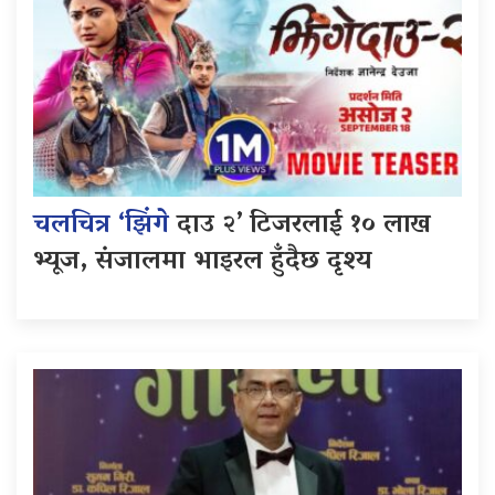
चलचित्र ‘झिंगे
दाउ २’ टिजरलाई १० लाख
भ्यूज, संजालमा भाइरल हुँदैछ दृश्य