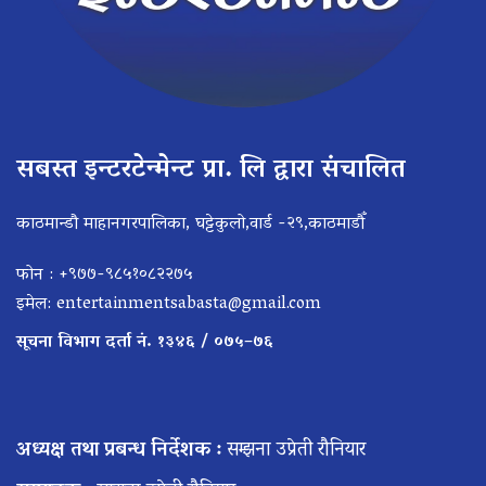
सबस्त इन्टरटेन्मेन्ट प्रा. लि द्वारा संचालित
काठमान्डौ माहानगरपालिका, घट्टेकुलो,वार्ड -२९,काठमाडौँ
फोन : +९७७-९८५१०८२२७५
इमेल:
entertainmentsabasta@gmail.com
सूचना विभाग दर्ता नं. १३४६ / ०७५–७६
अध्यक्ष तथा प्रबन्ध निर्देशक :
सम्झना उप्रेती रौनियार