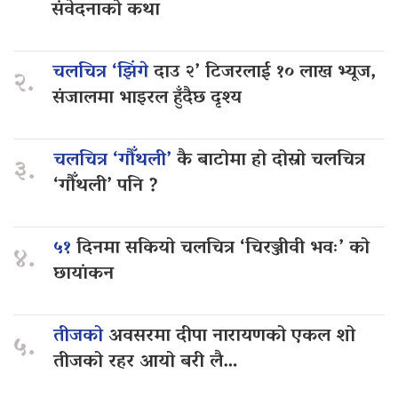
संवेदनाको कथा
चलचित्र ‘झिंगे
दाउ २’ टिजरलाई १० लाख भ्यूज,
२.
संजालमा भाइरल हुँदैछ दृश्य
चलचित्र ‘गौँथली’
कै बाटोमा हो दोस्रो चलचित्र
३.
‘गौँथली’ पनि ?
५१
दिनमा सकियो चलचित्र ‘चिरञ्जीवी भवः’ को
४.
छायांकन
तीजको
अवसरमा दीपा नारायणको एकल शो
५.
तीजको रहर आयो बरी लै…