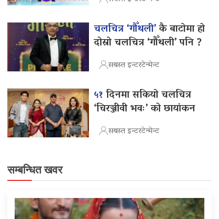
चलचित्र ‘गौँथली’
कै बाटोमा हो
दोस्रो चलचित्र ‘गौँथली’ पनि ?
सबस्त इन्टरटेन्मेन्ट
५१
दिनमा सकियो चलचित्र
‘चिरञ्जीवी भवः’ को छायांकन
सबस्त इन्टरटेन्मेन्ट
सम्बन्धित खवर