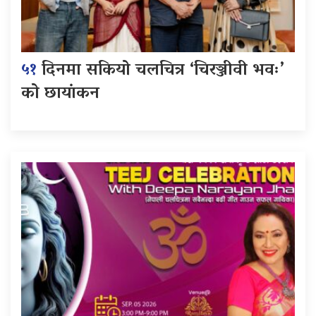
५१
दिनमा सकियो चलचित्र ‘चिरञ्जीवी भवः’
को छायांकन