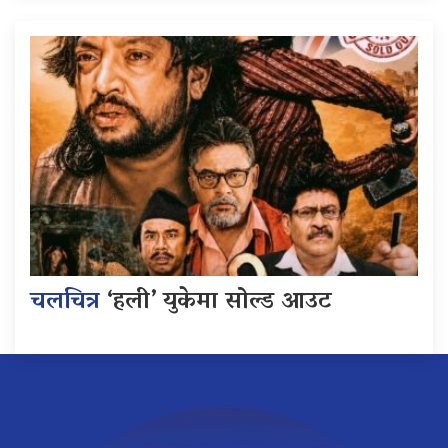
चलचित्र
‘हली’ युकेमा सोल्ड आउट