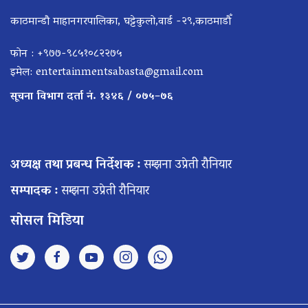
काठमान्डौ माहानगरपालिका, घट्टेकुलो,वार्ड -२९,काठमाडौँ
फोन : +९७७-९८५१०८२२७५
इमेल:
entertainmentsabasta@gmail.com
सूचना विभाग दर्ता नं. १३४६ / ०७५–७६
अध्यक्ष तथा प्रबन्ध निर्देशक :
सम्झना उप्रेती रौनियार
सम्पादक :
सम्झना उप्रेती रौनियार
सोसल मिडिया