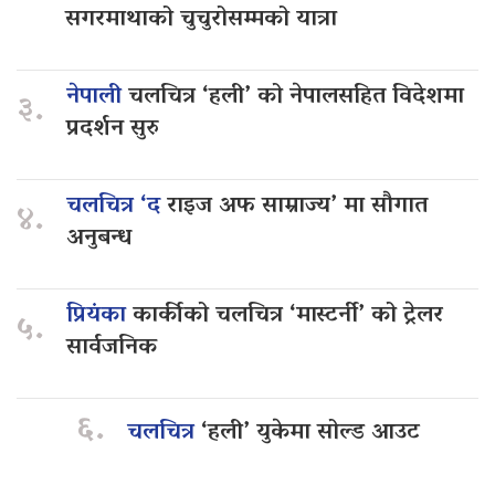
सगरमाथाको चुचुरोसम्मको यात्रा
नेपाली
चलचित्र ‘हली’ को नेपालसहित विदेशमा
३.
प्रदर्शन सुरु
चलचित्र ‘द
राइज अफ साम्राज्य’ मा सौगात
४.
अनुबन्ध
प्रियंका
कार्कीको चलचित्र ‘मास्टर्नी’ को ट्रेलर
५.
सार्वजनिक
६.
चलचित्र
‘हली’ युकेमा सोल्ड आउट