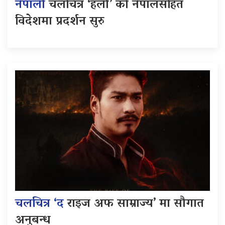
नेपाली
चलचित्र ‘हली’ को नेपालसहित
विदेशमा प्रदर्शन सुरु
चलचित्र ‘द
राइज अफ साम्राज्य’ मा सौगात
अनुबन्ध