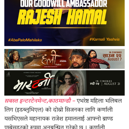
सबस्त इन्टरटेनमेन्ट,काठमान्डौ –
एभरेष्ट महिला भलिबल
लिग (इडब्लुभिएल) को दोस्रो सिजनका लागि कर्णाली
यसभिएसले महानायक राजेश हमाललाई आफ्नो ब्राण्ड
एम्बेसडरको रूपमा अनुबन्धित गरेको छ । कर्णाली