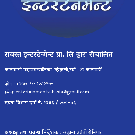
सबस्त इन्टरटेन्मेन्ट प्रा. लि द्वारा संचालित
काठमान्डौ माहानगरपालिका, घट्टेकुलो,वार्ड -२९,काठमाडौँ
फोन : +९७७-९८५१०८२२७५
इमेल:
entertainmentsabasta@gmail.com
सूचना विभाग दर्ता नं. १३४६ / ०७५–७६
अध्यक्ष तथा प्रबन्ध निर्देशक :
सम्झना उप्रेती रौनियार