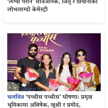
‘लग्यौ परान’ सार्वजनिक, जितु र प्रियानाको
लोभलाग्दो केमेस्ट्री
चलचित्र
‘पच्चीस पच्चीस’ घोषणा: प्रमुख
भूमिकामा अबिषेक, खुशी र प्रमोद,