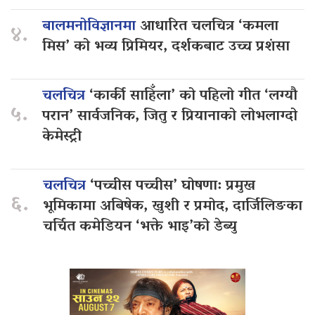
बालमनोविज्ञानमा
आधारित चलचित्र ‘कमला
४.
मिस’ को भव्य प्रिमियर, दर्शकबाट उच्च प्रशंसा
चलचित्र
‘कार्की साहिँला’ को पहिलो गीत ‘लग्यौ
५.
परान’ सार्वजनिक, जितु र प्रियानाको लोभलाग्दो
केमेस्ट्री
चलचित्र
‘पच्चीस पच्चीस’ घोषणा: प्रमुख
६.
भूमिकामा अबिषेक, खुशी र प्रमोद, दार्जिलिङका
चर्चित कमेडियन ‘भक्ते भाइ’को डेब्यु