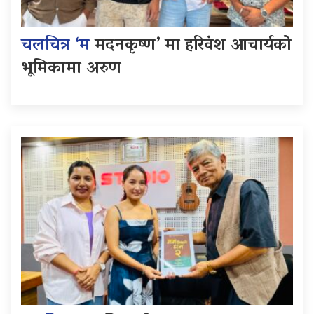
चलचित्र ‘म
मदनकृष्ण’ मा हरिवंश आचार्यको
भूमिकामा अरुण