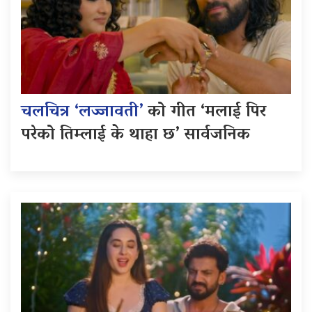
चलचित्र ‘लज्जावती’
को गीत ‘मलाई पिर
परेको तिम्लाई के थाहा छ’ सार्वजनिक