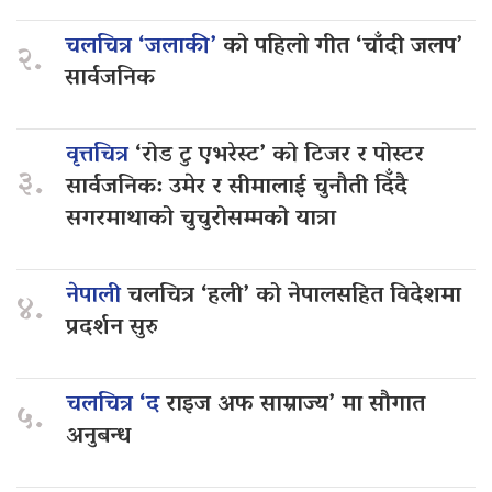
चलचित्र ‘जलाकी’
को पहिलो गीत ‘चाँदी जलप’
२.
सार्वजनिक
वृत्तचित्र
‘रोड टु एभरेस्ट’ को टिजर र पोस्टर
३.
सार्वजनिक: उमेर र सीमालाई चुनौती दिँदै
सगरमाथाको चुचुरोसम्मको यात्रा
नेपाली
चलचित्र ‘हली’ को नेपालसहित विदेशमा
४.
प्रदर्शन सुरु
चलचित्र ‘द
राइज अफ साम्राज्य’ मा सौगात
५.
अनुबन्ध