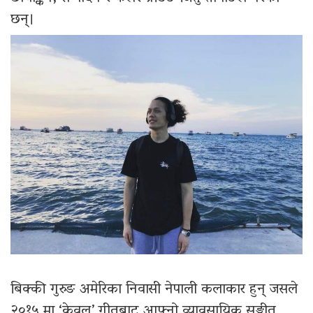
छन्।
बिक्की गुरुङ अमेरिका निवासी नेपाली कलाकार हुन् जसले
२०१५ मा ‘केवल’ गीतबाट आफ्नो व्यावसायिक सङ्गीत