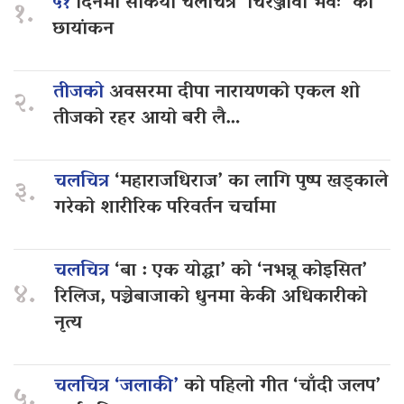
५१
दिनमा सकियो चलचित्र ‘चिरञ्जीवी भवः’ को
१.
छायांकन
तीजको
अवसरमा दीपा नारायणको एकल शो
२.
तीजको रहर आयो बरी लै…
चलचित्र
‘महाराजधिराज’ का लागि पुष्प खड्काले
३.
गरेको शारीरिक परिवर्तन चर्चामा
चलचित्र
‘बा : एक योद्धा’ को ‘नभन्नू कोइसित’
४.
रिलिज, पञ्चेबाजाको धुनमा केकी अधिकारीको
नृत्य
चलचित्र ‘जलाकी’
को पहिलो गीत ‘चाँदी जलप’
५.