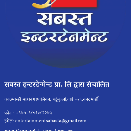
सबस्त इन्टरटेन्मेन्ट प्रा. लि द्वारा संचालित
काठमान्डौ माहानगरपालिका, घट्टेकुलो,वार्ड -२९,काठमाडौँ
फोन : +९७७-९८५१०८२२७५
इमेल:
entertainmentsabasta@gmail.com