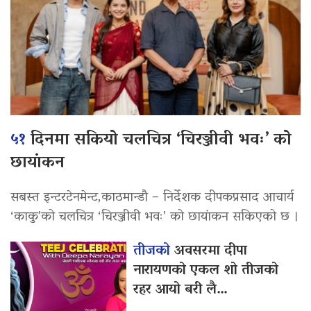
५१
दिनमा सकियो चलचित्र ‘चिरञ्जीवी भवः’ को
छायांकन
सबस्त इन्टरटेनमेन्ट,काठमान्डौ – निर्देशक दीपकप्रसाद आचार्य
‘काकु’को चलचित्र ‘चिरञ्जीवी भवः’ को छायांकन सकिएको छ ।
तीजको
अवसरमा दीपा
नारायणको एकल शो तीजको
रहर आयो बरी लै…