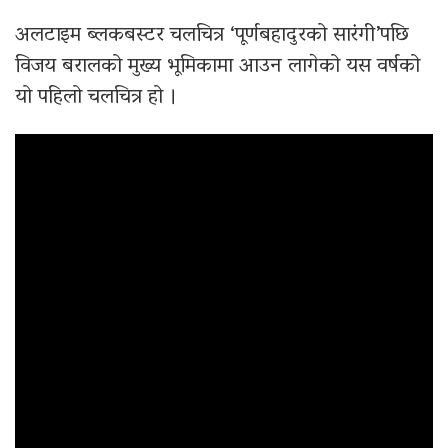
अलटाइम ब्लकबस्टर चलचित्र ‘पूर्णबहादुरको सारंगी’पछि
विजय बरालको मुख्य भूमिकामा आउन लागेको यस वर्षको
यो पहिलो चलचित्र हो ।