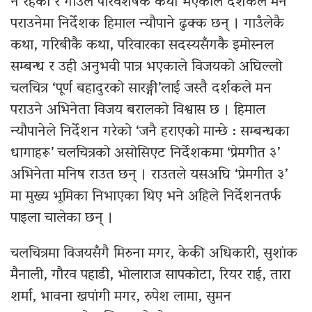
नै रहेको र गाउँले परिवशेषकै कथा भएकाले दर्शकले मन
पराउनेमा निर्देशक हिमाल न्यौपाने ढुक्क छन् । गाउँलेकै
कथा, गरिबीकै कथा, परिवारका सदस्यसँगकै इमोस्नल
सम्बन्ध र उही अनुभवी पात्र भएकाले विजयको अघिल्लो
चलचित्र ‘पूर्ण बहादुरको सारङ्गी’लाई जस्तै दर्शकले मन
पराउने अभिनेता विजय बरालको विश्वास छ । हिमाल
न्यौपानेले निर्देशन गरेको ‘जनै हराएको मान्छे : सम्बन्धका
धागाहरू’ चलचित्रको असोसिएट निर्देशकमा ‘प्रेमगीत ३’
अभिनेता मनिष राउत छन् । राउतले यसअघि ‘प्रेमगीत ३’
मा मुख्य भूमिका निभाएका थिए भने अहिले निर्देशनतर्फ
पाइला चालेका छन् ।
चलचित्रमा विजयसँगै मिरुना मगर, केकी अधिकारी, सुशांक
मैनाली, गौरव पहाडी, भोलाराज सापकोटा, रियर राई, तारा
शर्मा, भावना खपांगी मगर, रुपेश लामा, सुमन