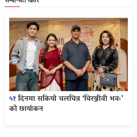
सम्बन्धित खवर
५१
दिनमा सकियो चलचित्र ‘चिरञ्जीवी भवः’
को छायांकन