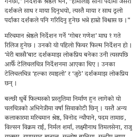
गर्नेछौँ,” निर्देशक श्रेष्ठले भने, “हामीलाई सानो पर्दामा जसरी
दर्शकले साथ र माया दिनुभयो, त्यस्तै माया र साथ ठूलो
पर्दाका दर्शकले पनि गरिदिनु हुनेछ भन्ने हाम्रो विश्वास छ ।”
मरिचमान श्रेष्ठले निर्देशन गर्ने ‘गोबर गणेश’ माघ १ गते
रिलिज हुनेछ । उनको यो पहिलो फिचर फिल्म निर्देशन हो ।
‘मेरी बास्सै’बाट दर्शकमाझ लोकप्रिय बनेका उनी त्यसपछि
आफैँ टेलिचलचित्र निर्देशनमा आएका थिए । उनका
टेलिचलचित्र ‘हल्का रमाइलो’ र ‘जुठे’ दर्शकमाझ लोकप्रिय
छन् ।
बल्छी धुर्बे फिल्मस्को प्रस्तुतिमा निर्माण हुन लागेको यो
चलचित्रको अभिनेत्रीमा वर्षा सिवाकोटी छिन् । यस्तै अन्य
कलाकारमा मरिचमान श्रेष्ठ, विनोद न्यौपाने, पदम तामाङ,
विल्सन विक्रम राई, निर्मल शर्मा, लक्ष्मीनाथ तिमलसेना, राजु