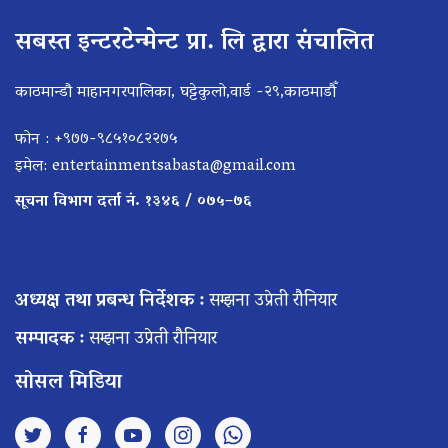
सबस्त इन्टरटेन्मेन्ट प्रा. लि द्वारा संचालित
काठमान्डौ माहानगरपालिका, घट्टेकुलो,वार्ड -२९,काठमाडौँ
फोन : +९७७-९८५१०८२२७५
इमेल:
entertainmentsabasta@gmail.com
सूचना विभाग दर्ता नं. १३४६ / ०७५–७६
अध्यक्ष तथा प्रबन्ध निर्देशक :
सम्झना उप्रेती रौनियार
सम्पादक :
सम्झना उप्रेती रौनियार
सोसल मिडिया