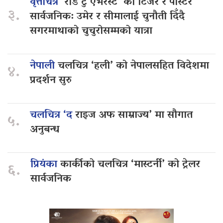
वृत्तचित्र
‘रोड टु एभरेस्ट’ को टिजर र पोस्टर
३.
सार्वजनिक: उमेर र सीमालाई चुनौती दिँदै
सगरमाथाको चुचुरोसम्मको यात्रा
नेपाली
चलचित्र ‘हली’ को नेपालसहित विदेशमा
४.
प्रदर्शन सुरु
चलचित्र ‘द
राइज अफ साम्राज्य’ मा सौगात
५.
अनुबन्ध
प्रियंका
कार्कीको चलचित्र ‘मास्टर्नी’ को ट्रेलर
६.
सार्वजनिक