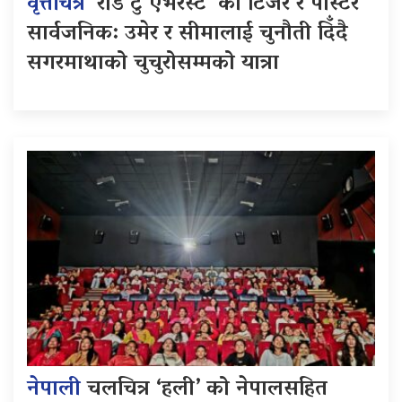
वृत्तचित्र
‘रोड टु एभरेस्ट’ को टिजर र पोस्टर
सार्वजनिक: उमेर र सीमालाई चुनौती दिँदै
सगरमाथाको चुचुरोसम्मको यात्रा
नेपाली
चलचित्र ‘हली’ को नेपालसहित