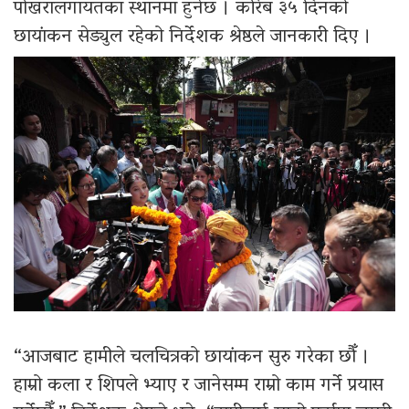
पोखरालगायतका स्थानमा हुनेछ । करिब ३५ दिनको
छायांकन सेड्युल रहेको निर्देशक श्रेष्ठले जानकारी दिए ।
“आजबाट हामीले चलचित्रको छायांकन सुरु गरेका छौँ ।
हाम्रो कला र शिपले भ्याए र जानेसम्म राम्रो काम गर्ने प्रयास