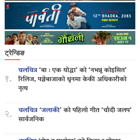
ट्रेन्डिङ
चलचित्र
‘बा : एक योद्धा’ को ‘नभन्नू कोइसित’
१.
रिलिज, पञ्चेबाजाको धुनमा केकी अधिकारीको
नृत्य
चलचित्र ‘जलाकी’
को पहिलो गीत ‘चाँदी जलप’
२.
सार्वजनिक