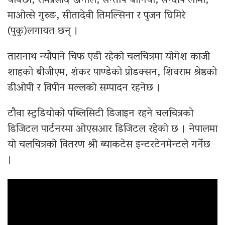
याक्छा, रामप्रसाद खनाल, सन्तोष बानिया, सन्दीप लामा,
माओत्से गुरुङ, सीतादेवी तिमल्सिना र पुजन घिमिरे
(पुकु)लगायत छन् ।
तारानाथ न्यौपाने चिफ एडी रहेको चलचित्रमा योगेश काजी
शाहको बीजीएम, शंकर पाण्डेको प्रोडक्सन, शिवराम श्रेष्ठको
डीओपी र विपीन मल्लको सम्पादन रहनेछ ।
टौवा स्टुडियोको पब्लिसिटी डिजाइन रहने चलचित्रको
डिजिटल पार्टनरमा ओएसआर डिजिटल रहेको छ । नेपालमा
यो चलचित्रको वितरण श्री ब्याकटेस इन्टरटेनमेन्टले गर्नेछ
।