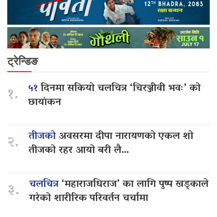
ट्रेन्डिङ
५१
दिनमा सकियो चलचित्र ‘चिरञ्जीवी भवः’ को
१.
छायांकन
तीजको
अवसरमा दीपा नारायणको एकल शो
२.
तीजको रहर आयो बरी लै…
चलचित्र
‘महाराजधिराज’ का लागि पुष्प खड्काले
३.
गरेको शारीरिक परिवर्तन चर्चामा