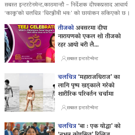
सबस्त इन्टरटेनमेन्ट,काठमान्डौ – निर्देशक दीपकप्रसाद आचार्य
‘काकु’को चलचित्र ‘चिरञ्जीवी भवः’ को छायांकन सकिएको छ ।
तीजको
अवसरमा दीपा
नारायणको एकल शो तीजको
रहर आयो बरी लै…
सबस्त इन्टरटेन्मेन्ट
चलचित्र
‘महाराजधिराज’ का
लागि पुष्प खड्काले गरेको
शारीरिक परिवर्तन चर्चामा
सबस्त इन्टरटेन्मेन्ट
चलचित्र
‘बा : एक योद्धा’ को
‘नभन्नू कोइसित’ रिलिज,