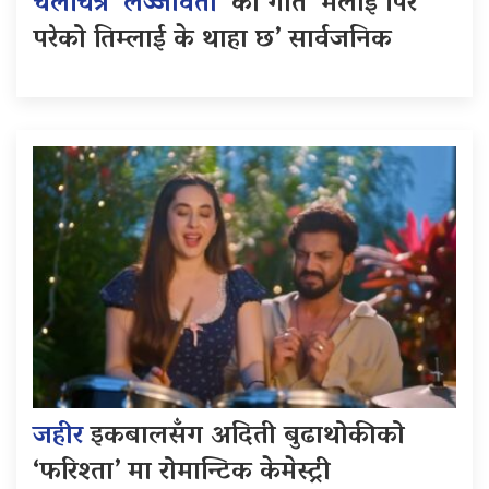
चलचित्र ‘लज्जावती’
को गीत ‘मलाई पिर
परेको तिम्लाई के थाहा छ’ सार्वजनिक
जहीर
इकबालसँग अदिती बुढाथोकीको
‘फरिश्ता’ मा रोमान्टिक केमेस्ट्री