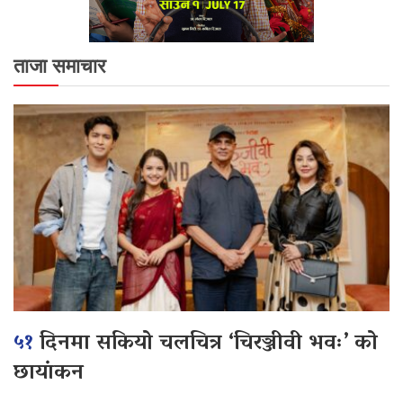
ताजा समाचार
५१
दिनमा सकियो चलचित्र ‘चिरञ्जीवी भवः’ को
छायांकन