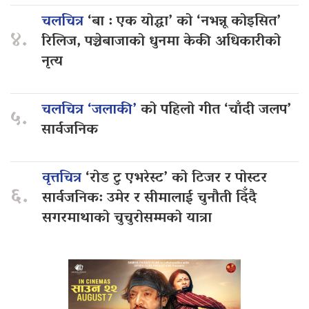
चलचित्र
‘बा : एक योद्धा’ को ‘नभन्नू कोइसित’
४.
रिलिज, पञ्चेबाजाको धुनमा केकी अधिकारीको
नृत्य
चलचित्र ‘जलाकी’
को पहिलो गीत ‘चाँदी जलप’
५.
सार्वजनिक
वृत्तचित्र
‘रोड टु एभरेस्ट’ को टिजर र पोस्टर
६.
सार्वजनिक: उमेर र सीमालाई चुनौती दिँदै
सगरमाथाको चुचुरोसम्मको यात्रा