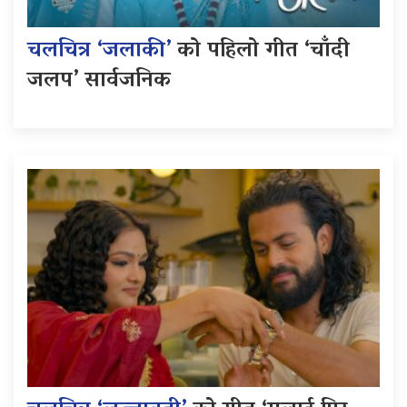
चलचित्र ‘जलाकी’
को पहिलो गीत ‘चाँदी
जलप’ सार्वजनिक