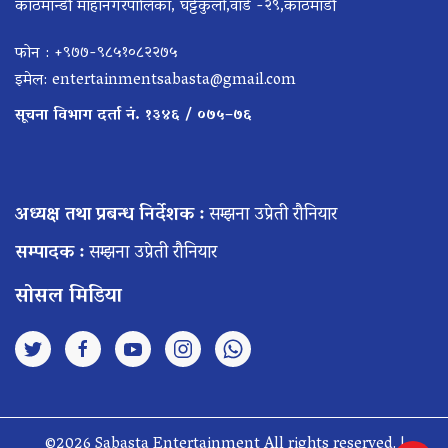
काठमान्डौ माहानगरपालिका, घट्टेकुलो,वार्ड -२९,काठमाडौँ
फोन : +९७७-९८५१०८२२७५
इमेल:
entertainmentsabasta@gmail.com
सूचना विभाग दर्ता नं. १३४६ / ०७५–७६
अध्यक्ष तथा प्रबन्ध निर्देशक :
सम्झना उप्रेती रौनियार
सम्पादक :
सम्झना उप्रेती रौनियार
सोसल मिडिया
©2026 Sabasta Entertainment All rights reserved. |