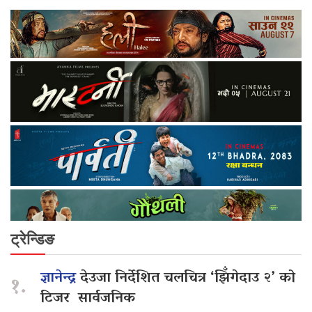
ट्रेन्डिङ
ज्ञानेन्द्र
देउजा निर्देशित चलचित्र ‘झिँगेदाउ २’ को
१.
टिजर सार्वजनिक