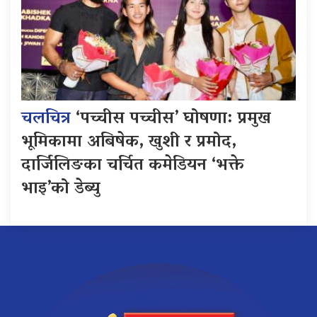
चलचित्र
‘पच्चीस पच्चीस’ घोषणा: प्रमुख
भूमिकामा अबिषेक, खुशी र प्रमोद,
दार्जिलिङका चर्चित कमेडियन ‘भक्ते
भाइ’को डेब्यु