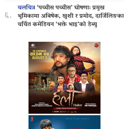
चलचित्र
‘पच्चीस पच्चीस’ घोषणा: प्रमुख
६.
भूमिकामा अबिषेक, खुशी र प्रमोद, दार्जिलिङका
चर्चित कमेडियन ‘भक्ते भाइ’को डेब्यु