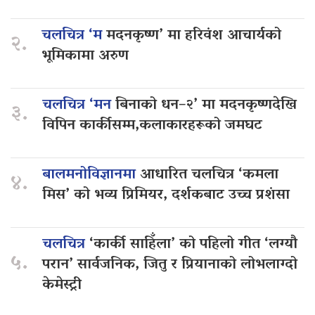
चलचित्र ‘म
मदनकृष्ण’ मा हरिवंश आचार्यको
२.
भूमिकामा अरुण
चलचित्र ‘मन
बिनाको धन–२’ मा मदनकृष्णदेखि
३.
विपिन कार्कीसम्म,कलाकारहरूको जमघट
बालमनोविज्ञानमा
आधारित चलचित्र ‘कमला
४.
मिस’ को भव्य प्रिमियर, दर्शकबाट उच्च प्रशंसा
चलचित्र
‘कार्की साहिँला’ को पहिलो गीत ‘लग्यौ
५.
परान’ सार्वजनिक, जितु र प्रियानाको लोभलाग्दो
केमेस्ट्री