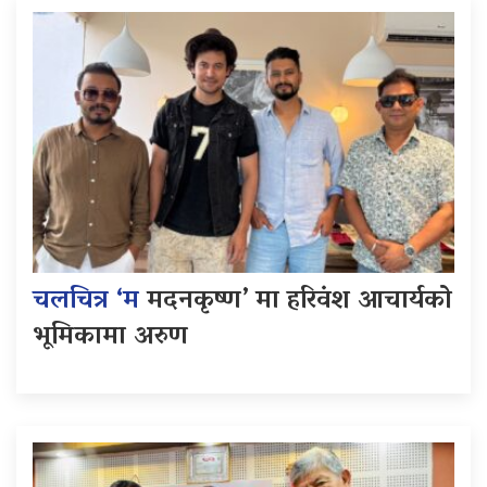
चलचित्र ‘म
मदनकृष्ण’ मा हरिवंश आचार्यको
भूमिकामा अरुण