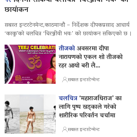
५१
दिनमा सकियो चलचित्र ‘चिरञ्जीवी भवः’ को
छायांकन
सबस्त इन्टरटेनमेन्ट,काठमान्डौ – निर्देशक दीपकप्रसाद आचार्य
‘काकु’को चलचित्र ‘चिरञ्जीवी भवः’ को छायांकन सकिएको छ ।
तीजको
अवसरमा दीपा
नारायणको एकल शो तीजको
रहर आयो बरी लै…
सबस्त इन्टरटेन्मेन्ट
चलचित्र
‘महाराजधिराज’ का
लागि पुष्प खड्काले गरेको
शारीरिक परिवर्तन चर्चामा
सबस्त इन्टरटेन्मेन्ट