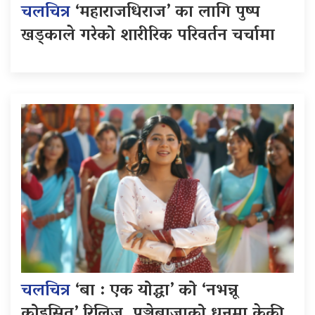
चलचित्र
‘महाराजधिराज’ का लागि पुष्प
खड्काले गरेको शारीरिक परिवर्तन चर्चामा
चलचित्र
‘बा : एक योद्धा’ को ‘नभन्नू
कोइसित’ रिलिज, पञ्चेबाजाको धुनमा केकी