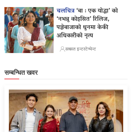
चलचित्र
‘बा : एक योद्धा’ को
‘नभन्नू कोइसित’ रिलिज,
पञ्चेबाजाको धुनमा केकी
अधिकारीको नृत्य
सबस्त इन्टरटेन्मेन्ट
सम्बन्धित खवर