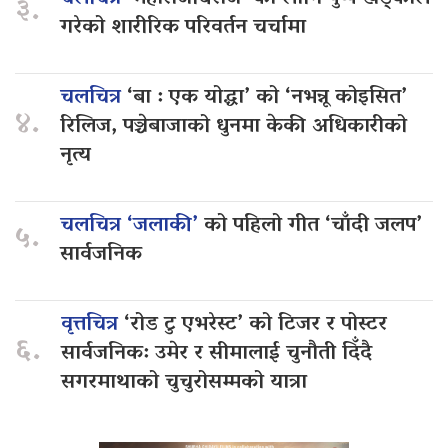
३.
गरेको शारीरिक परिवर्तन चर्चामा
चलचित्र
‘बा : एक योद्धा’ को ‘नभन्नू कोइसित’
४.
रिलिज, पञ्चेबाजाको धुनमा केकी अधिकारीको
नृत्य
चलचित्र ‘जलाकी’
को पहिलो गीत ‘चाँदी जलप’
५.
सार्वजनिक
वृत्तचित्र
‘रोड टु एभरेस्ट’ को टिजर र पोस्टर
६.
सार्वजनिक: उमेर र सीमालाई चुनौती दिँदै
सगरमाथाको चुचुरोसम्मको यात्रा