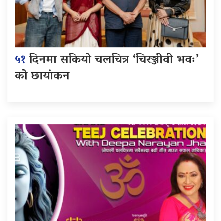
५१
दिनमा सकियो चलचित्र ‘चिरञ्जीवी भवः’
को छायांकन