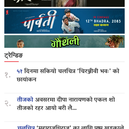
ट्रेन्डिङ
५१
दिनमा सकियो चलचित्र ‘चिरञ्जीवी भवः’ को
१.
छायांकन
तीजको
अवसरमा दीपा नारायणको एकल शो
२.
तीजको रहर आयो बरी लै…
चलचित्र
‘महाराजधिराज’ का लागि पुष्प खड्काले