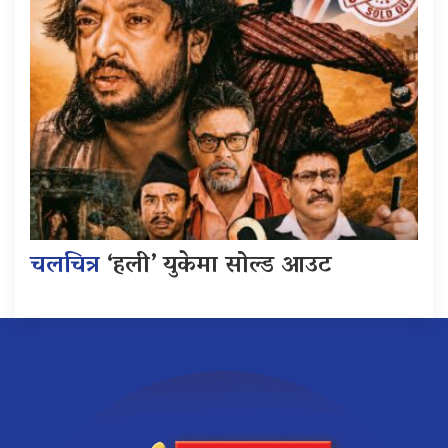
चलचित्र
‘हली’ युकेमा सोल्ड आउट