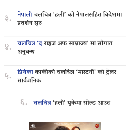
नेपाली
चलचित्र ‘हली’ को नेपालसहित विदेशमा
३.
प्रदर्शन सुरु
चलचित्र ‘द
राइज अफ साम्राज्य’ मा सौगात
४.
अनुबन्ध
प्रियंका
कार्कीको चलचित्र ‘मास्टर्नी’ को ट्रेलर
५.
सार्वजनिक
६.
चलचित्र
‘हली’ युकेमा सोल्ड आउट