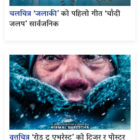
चलचित्र ‘जलाकी’
को पहिलो गीत ‘चाँदी
जलप’ सार्वजनिक
वृत्तचित्र
‘रोड टु एभरेस्ट’ को टिजर र पोस्टर