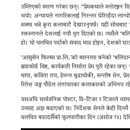
उम्लिएको स्मरण गरेका छन्। “प्रेमकथाले मनोरञ्जन 
भयो। अन्यायले नागरिकलाई निरन्तर घेरिरहँदा लाग्
सक्छ भन्ने कुरा कलाबाटै देखाउनुपर्छ। यही सोचबाट
रक्तस्नानले देशलाई नयाँ युग दिएको छ। त्यसैले ‘बल
हो। यो चलचित्र पर्दाको संवाद मात्र होइन, देशको घा
‘आसुसेन फिल्म्स प्रा.लि.’को ब्यानरमा बनेको ‘बलिदा
ब्राडफोर्ड विष्ट, कार्यकारी निर्माता प्रेम पुरी रहेका 
थापा, कविता राय, हेमन्त बुढाथोकी, सन्तोष सेन, प्रेम
रितेश जङ्ग पौडेल लगायतका कलाकारको अभिनय रह
यसअघि सार्वजनिक पोस्टर, प्रि–टिजर र टिजरले व्या
उत्साह अझ बढाएको छ। निर्देशक सेनले केही दिनमै ट
चलचित्र बडादसैँको फूलपातीका दिन (असोज १३) दे