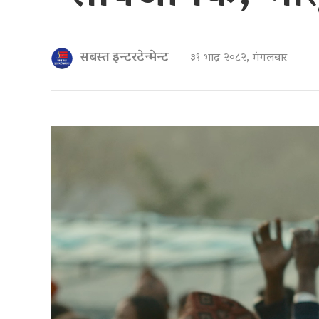
सबस्त इन्टरटेन्मेन्ट
३१ भाद्र २०८२, मंगलबार