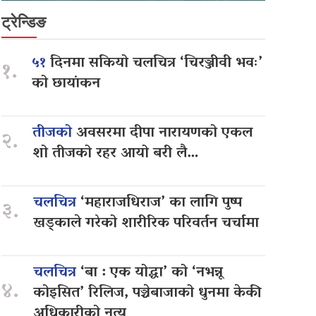
ट्रेन्डिङ
५१
दिनमा सकियो चलचित्र ‘चिरञ्जीवी भवः’
१.
को छायांकन
तीजको
अवसरमा दीपा नारायणको एकल
२.
शो तीजको रहर आयो बरी लै…
चलचित्र
‘महाराजधिराज’ का लागि पुष्प
३.
खड्काले गरेको शारीरिक परिवर्तन चर्चामा
चलचित्र
‘बा : एक योद्धा’ को ‘नभन्नू
४.
कोइसित’ रिलिज, पञ्चेबाजाको धुनमा केकी
अधिकारीको नृत्य