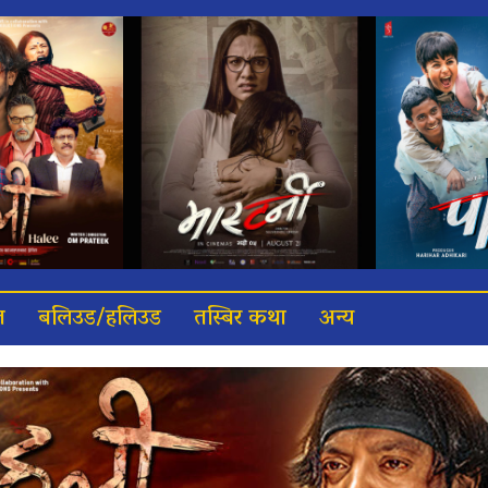
त
बलिउड/हलिउड
तस्बिर कथा
अन्य