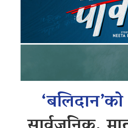
‘बलिदान’क
सार्वजनिक, मात