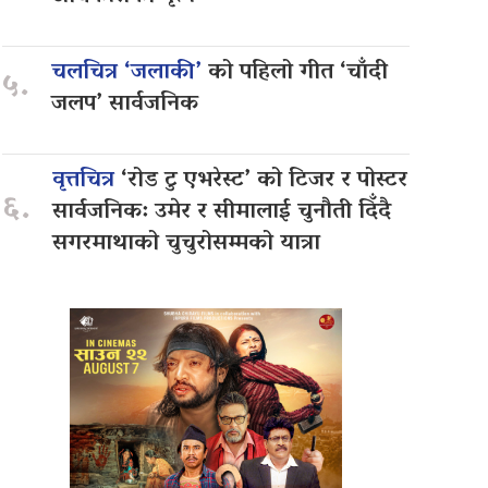
चलचित्र ‘जलाकी’
को पहिलो गीत ‘चाँदी
५.
जलप’ सार्वजनिक
वृत्तचित्र
‘रोड टु एभरेस्ट’ को टिजर र पोस्टर
६.
सार्वजनिक: उमेर र सीमालाई चुनौती दिँदै
सगरमाथाको चुचुरोसम्मको यात्रा