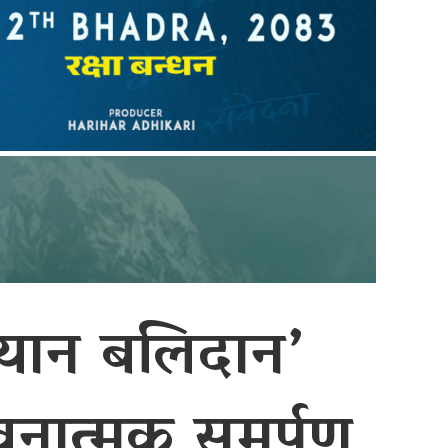
यान बलिदान’
ावनात्मक समर्पण