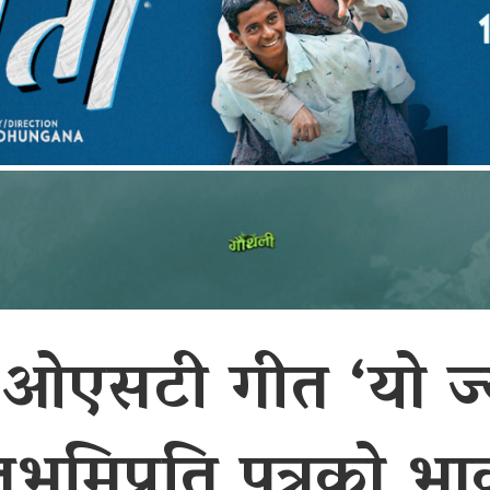
ो
ओएसटी गीत ‘यो ज्
ृभूमिप्रति पुत्रको भ