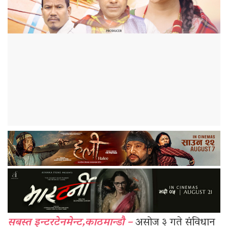
सबस्त इन्टरटेनमेन्ट,काठमान्डौ –
असोज ३ गते संविधान