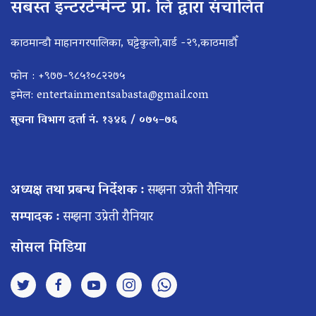
सबस्त इन्टरटेन्मेन्ट प्रा. लि द्वारा संचालित
काठमान्डौ माहानगरपालिका, घट्टेकुलो,वार्ड -२९,काठमाडौँ
फोन : +९७७-९८५१०८२२७५
इमेल:
entertainmentsabasta@gmail.com
सूचना विभाग दर्ता नं. १३४६ / ०७५–७६
अध्यक्ष तथा प्रबन्ध निर्देशक :
सम्झना उप्रेती रौनियार
सम्पादक :
सम्झना उप्रेती रौनियार
सोसल मिडिया