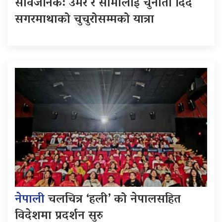
सार्वजनिक: उमेर र सीमालाई चुनौती दिँदै
सगरमाथाको चुचुरोसम्मको यात्रा
नेपाली
चलचित्र ‘हली’ को नेपालसहित
विदेशमा प्रदर्शन सुरु