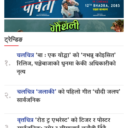
ट्रेन्डिङ
चलचित्र
‘बा : एक योद्धा’ को ‘नभन्नू कोइसित’
१.
रिलिज, पञ्चेबाजाको धुनमा केकी अधिकारीको
नृत्य
चलचित्र ‘जलाकी’
को पहिलो गीत ‘चाँदी जलप’
२.
सार्वजनिक
वृत्तचित्र
‘रोड टु एभरेस्ट’ को टिजर र पोस्टर