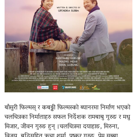
बाँसुरी फिल्मस् र कबड्डी फिल्मस्को ब्यानरमा निर्माण भएको
चलचित्रका निर्माताहरु सफल निर्देशक रामबाबु गुरुङ र मधु
मिजार, जीवन गुरुङ हुन् ।चलचित्रमा दयाहाङ, मिरुना,
विजय, बुद्धिसहित ऋचा शर्मा, पुष्कर गुरुङ, प्रेम सुब्बा,