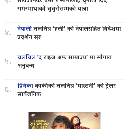
३.
सार्वजनिक: उमेर र सीमालाई चुनौती दिँदै
सगरमाथाको चुचुरोसम्मको यात्रा
नेपाली
चलचित्र ‘हली’ को नेपालसहित विदेशमा
४.
प्रदर्शन सुरु
चलचित्र ‘द
राइज अफ साम्राज्य’ मा सौगात
५.
अनुबन्ध
प्रियंका
कार्कीको चलचित्र ‘मास्टर्नी’ को ट्रेलर
६.
सार्वजनिक