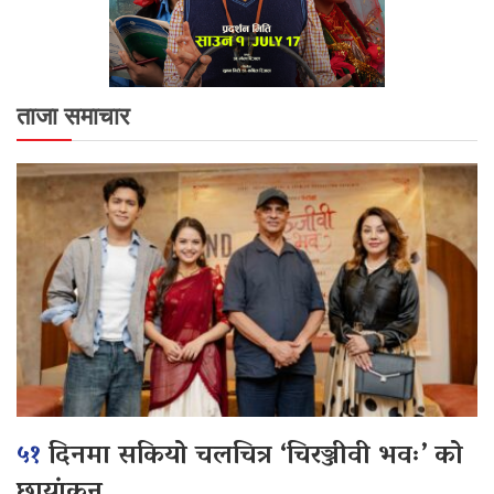
ताजा समाचार
५१
दिनमा सकियो चलचित्र ‘चिरञ्जीवी भवः’ को
छायांकन