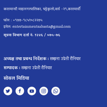
काठमान्डौ माहानगरपालिका, घट्टेकुलो,वार्ड -२९,काठमाडौँ
फोन : +९७७-९८५१०८२२७५
इमेल:
entertainmentsabasta@gmail.com
सूचना विभाग दर्ता नं. १३४६ / ०७५–७६
अध्यक्ष तथा प्रबन्ध निर्देशक :
सम्झना उप्रेती रौनियार
सम्पादक :
सम्झना उप्रेती रौनियार
सोसल मिडिया