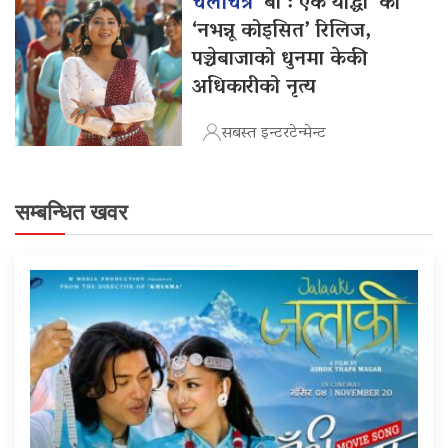
चलचित्र
‘बा : एक योद्धा’ को
‘नभन्नू कोइसित’ रिलिज,
पञ्चेबाजाको धुनमा केकी
अधिकारीको नृत्य
सबस्त इन्टरटेन्मेन्ट
सम्बन्धित खवर