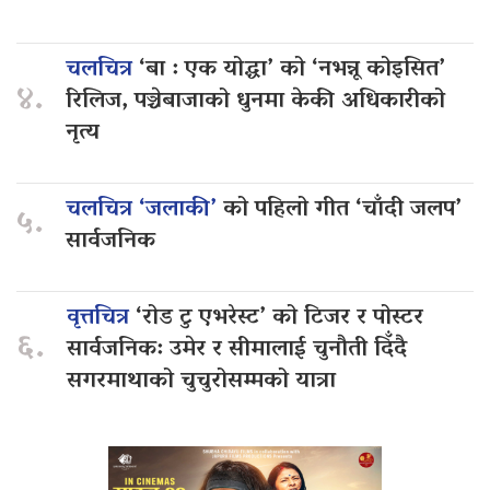
चलचित्र
‘बा : एक योद्धा’ को ‘नभन्नू कोइसित’
४.
रिलिज, पञ्चेबाजाको धुनमा केकी अधिकारीको
नृत्य
चलचित्र ‘जलाकी’
को पहिलो गीत ‘चाँदी जलप’
५.
सार्वजनिक
वृत्तचित्र
‘रोड टु एभरेस्ट’ को टिजर र पोस्टर
६.
सार्वजनिक: उमेर र सीमालाई चुनौती दिँदै
सगरमाथाको चुचुरोसम्मको यात्रा