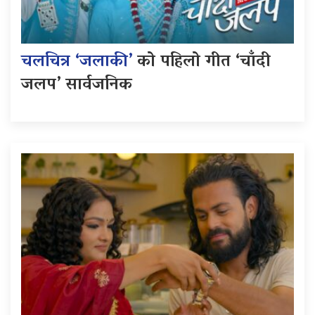
चलचित्र ‘जलाकी’
को पहिलो गीत ‘चाँदी
जलप’ सार्वजनिक