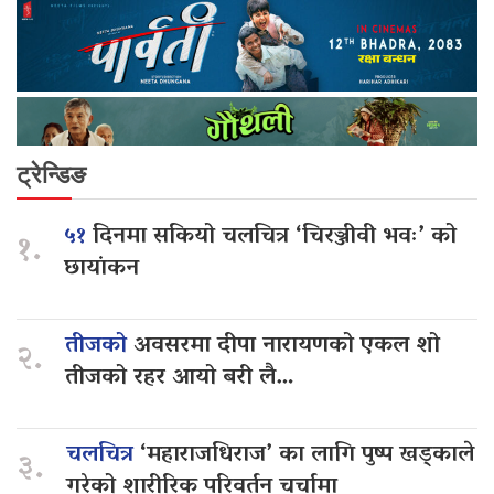
ट्रेन्डिङ
५१
दिनमा सकियो चलचित्र ‘चिरञ्जीवी भवः’ को
१.
छायांकन
तीजको
अवसरमा दीपा नारायणको एकल शो
२.
तीजको रहर आयो बरी लै…
चलचित्र
‘महाराजधिराज’ का लागि पुष्प खड्काले
३.
गरेको शारीरिक परिवर्तन चर्चामा