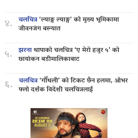
चलचित्र
‘ल्याङ्ग ल्याङ्ग’ को मुख्य भूमिकामा
४.
जीवनजंग बस्न्यात
झरना
थापाको चलचित्र ‘ए मेरो हजुर ५’ को
५.
छायांकन बडीमालिकाबाट
चलचित्र
‘गौँथली’ को टिकट छैन हलमा, ओभर
६.
फ्लो दर्शक विदेशी चलचित्रलाई