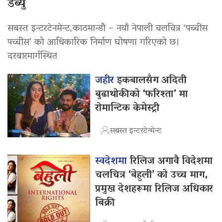
डेब्यु
सबस्त इन्टरटेनमेन्ट,काठमान्डौ – नयाँ नेपाली चलचित्र ‘पच्चीस
पच्चीस’ को आधिकारिक निर्माण घोषणा गरिएको छ।
दरबारमार्गस्थित
जहीर
इकबालसँग अदिती
बुढाथोकीको ‘फरिश्ता’ मा
रोमान्टिक केमेस्ट्री
सबस्त इन्टरटेन्मेन्ट
स्वदेशमा
रिलिज अगावै विदेशमा
चलचित्र ‘बेहुली’ को उच्च माग,
प्रमुख देशहरूमा रिलिज अधिकार
बिक्री