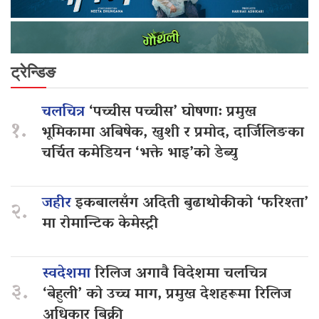
ट्रेन्डिङ
चलचित्र
‘पच्चीस पच्चीस’ घोषणा: प्रमुख
१.
भूमिकामा अबिषेक, खुशी र प्रमोद, दार्जिलिङका
चर्चित कमेडियन ‘भक्ते भाइ’को डेब्यु
जहीर
इकबालसँग अदिती बुढाथोकीको ‘फरिश्ता’
२.
मा रोमान्टिक केमेस्ट्री
स्वदेशमा
रिलिज अगावै विदेशमा चलचित्र
३.
‘बेहुली’ को उच्च माग, प्रमुख देशहरूमा रिलिज
अधिकार बिक्री