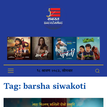
१८ श्रावण २०८३, सोमबार
Tag:
barsha siwakoti