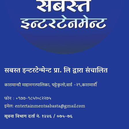
सबस्त इन्टरटेन्मेन्ट प्रा. लि द्वारा संचालित
काठमान्डौ माहानगरपालिका, घट्टेकुलो,वार्ड -२९,काठमाडौँ
फोन : +९७७-९८५१०८२२७५
इमेल:
entertainmentsabasta@gmail.com
सूचना विभाग दर्ता नं. १३४६ / ०७५–७६