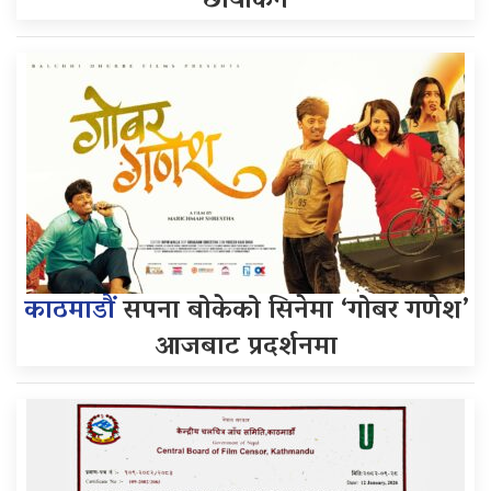
छायांकन
काठमाडौं
सपना बोकेको सिनेमा ‘गोबर गणेश’
आजबाट प्रदर्शनमा