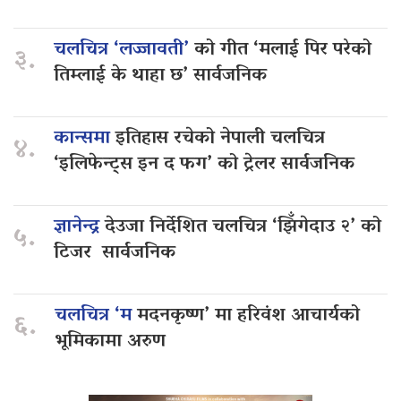
चलचित्र ‘लज्जावती’
को गीत ‘मलाई पिर परेको
३.
तिम्लाई के थाहा छ’ सार्वजनिक
कान्समा
इतिहास रचेको नेपाली चलचित्र
४.
‘इलिफेन्ट्स इन द फग’ को ट्रेलर सार्वजनिक
ज्ञानेन्द्र
देउजा निर्देशित चलचित्र ‘झिँगेदाउ २’ को
५.
टिजर सार्वजनिक
चलचित्र ‘म
मदनकृष्ण’ मा हरिवंश आचार्यको
६.
भूमिकामा अरुण