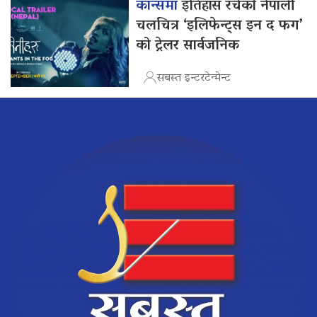
कान्समा
इतिहास रचेको नेपाली
चलचित्र ‘इलिफेन्ट्स इन द फग’
को ट्रेलर सार्वजनिक
सबस्त इन्टरटेन्मेन्ट