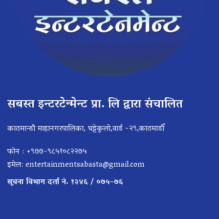
सबस्त इन्टरटेन्मेन्ट प्रा. लि द्वारा संचालित
काठमान्डौ माहानगरपालिका, घट्टेकुलो,वार्ड -२९,काठमाडौँ
फोन : +९७७-९८५१०८२२७५
इमेल:
entertainmentsabasta@gmail.com
सूचना विभाग दर्ता नं. १३४६ / ०७५–७६