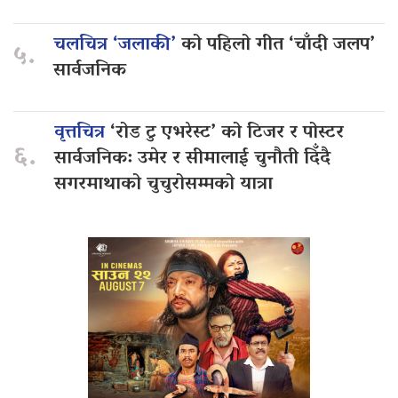
चलचित्र ‘जलाकी’
को पहिलो गीत ‘चाँदी जलप’
५.
सार्वजनिक
वृत्तचित्र
‘रोड टु एभरेस्ट’ को टिजर र पोस्टर
६.
सार्वजनिक: उमेर र सीमालाई चुनौती दिँदै
सगरमाथाको चुचुरोसम्मको यात्रा