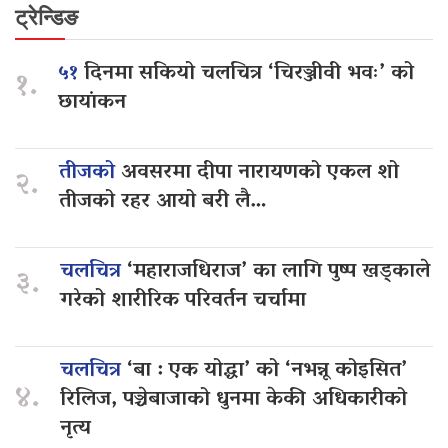
ट्रेन्डिङ
५१
दिनमा सकियो चलचित्र ‘चिरञ्जीवी भवः’ को
१.
छायांकन
तीजको
अवसरमा दीपा नारायणको एकल शो
२.
तीजको रहर आयो बरी लै…
चलचित्र
‘महाराजधिराज’ का लागि पुष्प खड्काले
३.
गरेको शारीरिक परिवर्तन चर्चामा
चलचित्र
‘बा : एक योद्धा’ को ‘नभन्नू कोइसित’
४.
रिलिज, पञ्चेबाजाको धुनमा केकी अधिकारीको
नृत्य