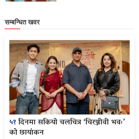
सम्बन्धित खवर
५१
दिनमा सकियो चलचित्र ‘चिरञ्जीवी भवः’
को छायांकन