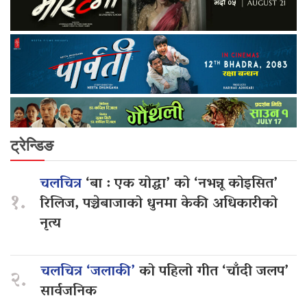
ट्रेन्डिङ
चलचित्र
‘बा : एक योद्धा’ को ‘नभन्नू कोइसित’
१.
रिलिज, पञ्चेबाजाको धुनमा केकी अधिकारीको
नृत्य
चलचित्र ‘जलाकी’
को पहिलो गीत ‘चाँदी जलप’
२.
सार्वजनिक