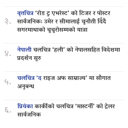
वृत्तचित्र
‘रोड टु एभरेस्ट’ को टिजर र पोस्टर
३.
सार्वजनिक: उमेर र सीमालाई चुनौती दिँदै
सगरमाथाको चुचुरोसम्मको यात्रा
नेपाली
चलचित्र ‘हली’ को नेपालसहित विदेशमा
४.
प्रदर्शन सुरु
चलचित्र ‘द
राइज अफ साम्राज्य’ मा सौगात
५.
अनुबन्ध
प्रियंका
कार्कीको चलचित्र ‘मास्टर्नी’ को ट्रेलर
६.
सार्वजनिक