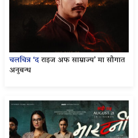
चलचित्र ‘द
राइज अफ साम्राज्य’ मा सौगात
अनुबन्ध