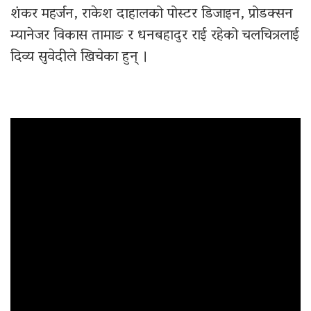
शंकर महर्जन, राकेश दाहालको पोस्टर डिजाइन, प्रोडक्सन
म्यानेजर विकास तामाङ र धनबहादुर राई रहेको चलचित्रलाई
दिव्य सुवेदीले खिचेका हुन् ।