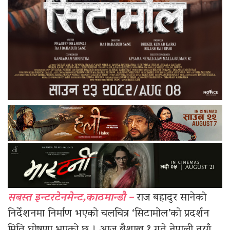
सबस्त इन्टरटेनमेन्ट,काठमान्डौ –
राज बहादुर सानेको
निर्देशनमा निर्माण भएको चलचित्र ‘सिटामोल’को प्रदर्शन