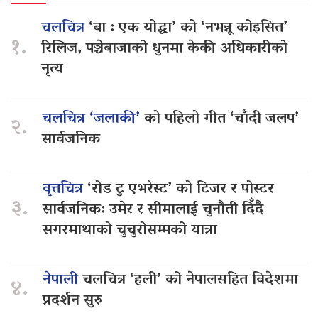
चलचित्र
‘बा : एक योद्धा’ को ‘नभन्नू कोइसित’
१.
रिलिज, पञ्चेबाजाको धुनमा केकी अधिकारीको
नृत्य
चलचित्र ‘जलाकी’
को पहिलो गीत ‘चाँदी जलप’
२.
सार्वजनिक
वृत्तचित्र
‘रोड टु एभरेस्ट’ को टिजर र पोस्टर
३.
सार्वजनिक: उमेर र सीमालाई चुनौती दिँदै
सगरमाथाको चुचुरोसम्मको यात्रा
नेपाली
चलचित्र ‘हली’ को नेपालसहित विदेशमा
४.
प्रदर्शन सुरु