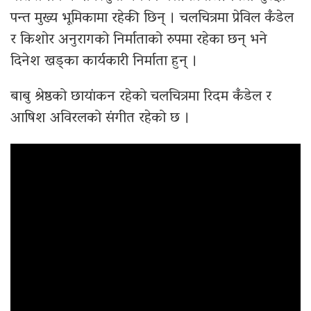
पन्त मुख्य भूमिकामा रहेकी छिन् । चलचित्रमा प्रेविल कँडेल
र किशोर अनुरागको निर्माताको रुपमा रहेका छन् भने
दिनेश खड्का कार्यकारी निर्माता हुन् ।
बाबु श्रेष्ठको छायांकन रहेको चलचित्रमा रिदम कँडेल र
आषिश अविरलको संगीत रहेको छ ।