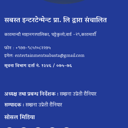
सबस्त इन्टरटेन्मेन्ट प्रा. लि द्वारा संचालित
काठमान्डौ माहानगरपालिका, घट्टेकुलो,वार्ड -२९,काठमाडौँ
फोन : +९७७-९८५१०८२२७५
इमेल:
entertainmentsabasta@gmail.com
सूचना विभाग दर्ता नं. १३४६ / ०७५–७६
अध्यक्ष तथा प्रबन्ध निर्देशक :
सम्झना उप्रेती रौनियार
सम्पादक :
सम्झना उप्रेती रौनियार
सोसल मिडिया