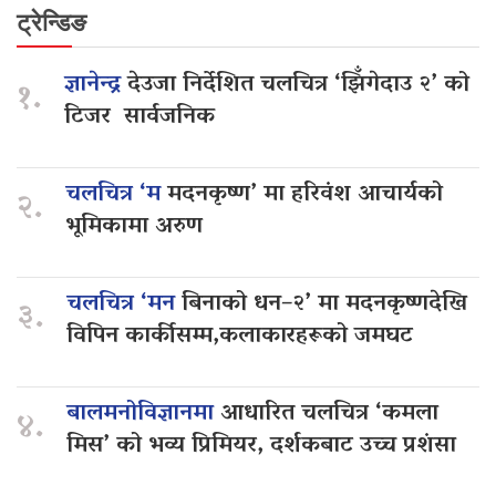
ट्रेन्डिङ
ज्ञानेन्द्र
देउजा निर्देशित चलचित्र ‘झिँगेदाउ २’ को
१.
टिजर सार्वजनिक
चलचित्र ‘म
मदनकृष्ण’ मा हरिवंश आचार्यको
२.
भूमिकामा अरुण
चलचित्र ‘मन
बिनाको धन–२’ मा मदनकृष्णदेखि
३.
विपिन कार्कीसम्म,कलाकारहरूको जमघट
बालमनोविज्ञानमा
आधारित चलचित्र ‘कमला
४.
मिस’ को भव्य प्रिमियर, दर्शकबाट उच्च प्रशंसा