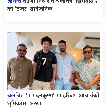
ज्ञानेन्द्र
देउजा निर्देशित चलचित्र ‘झिँगेदाउ २’
को टिजर सार्वजनिक
चलचित्र ‘म
मदनकृष्ण’ मा हरिवंश आचार्यको
भूमिकामा अरुण