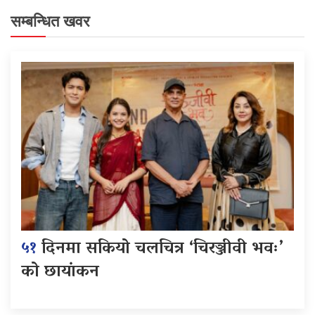
सम्बन्धित खवर
५१
दिनमा सकियो चलचित्र ‘चिरञ्जीवी भवः’
को छायांकन