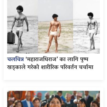
चलचित्र
‘महाराजधिराज’ का लागि पुष्प
खड्काले गरेको शारीरिक परिवर्तन चर्चामा