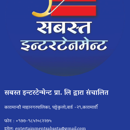
सबस्त इन्टरटेन्मेन्ट प्रा. लि द्वारा संचालित
काठमान्डौ माहानगरपालिका, घट्टेकुलो,वार्ड -२९,काठमाडौँ
फोन : +९७७-९८५१०८२२७५
इमेल:
entertainmentsabasta@gmail.com