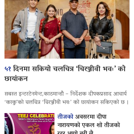
५१
दिनमा सकियो चलचित्र ‘चिरञ्जीवी भवः’ को
छायांकन
सबस्त इन्टरटेनमेन्ट,काठमान्डौ – निर्देशक दीपकप्रसाद आचार्य
‘काकु’को चलचित्र ‘चिरञ्जीवी भवः’ को छायांकन सकिएको छ ।
तीजको
अवसरमा दीपा
नारायणको एकल शो तीजको
रहर आयो बरी लै…