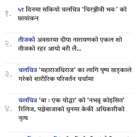
५१
दिनमा सकियो चलचित्र ‘चिरञ्जीवी भवः’ को
१.
छायांकन
तीजको
अवसरमा दीपा नारायणको एकल शो
२.
तीजको रहर आयो बरी लै…
चलचित्र
‘महाराजधिराज’ का लागि पुष्प खड्काले
३.
गरेको शारीरिक परिवर्तन चर्चामा
चलचित्र
‘बा : एक योद्धा’ को ‘नभन्नू कोइसित’
४.
रिलिज, पञ्चेबाजाको धुनमा केकी अधिकारीको
नृत्य