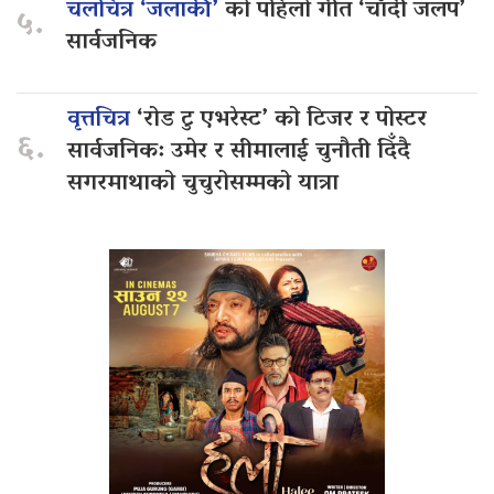
चलचित्र ‘जलाकी’
को पहिलो गीत ‘चाँदी जलप’
५.
सार्वजनिक
वृत्तचित्र
‘रोड टु एभरेस्ट’ को टिजर र पोस्टर
६.
सार्वजनिक: उमेर र सीमालाई चुनौती दिँदै
सगरमाथाको चुचुरोसम्मको यात्रा