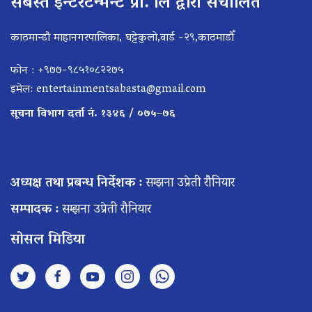
सबस्त इन्टरटेन्मेन्ट प्रा. लि द्वारा संचालित
काठमान्डौ माहानगरपालिका, घट्टेकुलो,वार्ड -२९,काठमाडौँ
फोन : +९७७-९८५१०८२२७५
इमेल:
entertainmentsabasta@gmail.com
सूचना विभाग दर्ता नं. १३४६ / ०७५–७६
अध्यक्ष तथा प्रबन्ध निर्देशक :
सम्झना उप्रेती रौनियार
सम्पादक :
सम्झना उप्रेती रौनियार
सोसल मिडिया