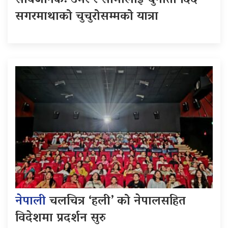
सार्वजनिक: उमेर र सीमालाई चुनौती दिँदै
सगरमाथाको चुचुरोसम्मको यात्रा
नेपाली
चलचित्र ‘हली’ को नेपालसहित
विदेशमा प्रदर्शन सुरु