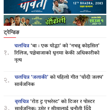
ट्रेन्डिङ
चलचित्र
‘बा : एक योद्धा’ को ‘नभन्नू कोइसित’
१.
रिलिज, पञ्चेबाजाको धुनमा केकी अधिकारीको
नृत्य
चलचित्र ‘जलाकी’
को पहिलो गीत ‘चाँदी जलप’
२.
सार्वजनिक
वृत्तचित्र
‘रोड टु एभरेस्ट’ को टिजर र पोस्टर
३.
सार्वजनिक: उमेर र सीमालाई चुनौती दिँदै