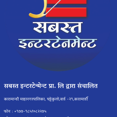
सबस्त इन्टरटेन्मेन्ट प्रा. लि द्वारा संचालित
काठमान्डौ माहानगरपालिका, घट्टेकुलो,वार्ड -२९,काठमाडौँ
फोन : +९७७-९८५१०८२२७५