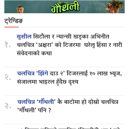
ट्रेन्डिङ
सुशील
सिटौला र न्यान्सी खड्का अभिनीत
१.
चलचित्र ‘अक्षरा’ को टिजरमा घरेलु हिंसा र नारी
संवेदनाको कथा
चलचित्र ‘झिंगे
दाउ २’ टिजरलाई १० लाख भ्यूज,
२.
संजालमा भाइरल हुँदैछ दृश्य
चलचित्र ‘गौँथली’
कै बाटोमा हो दोस्रो चलचित्र
३.
‘गौँथली’ पनि ?