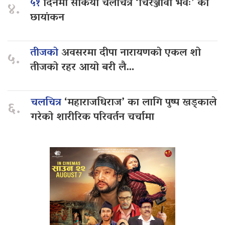
५१
दिनमा सकियो चलचित्र ‘चिरञ्जीवी भवः’ को
४.
छायांकन
तीजको
अवसरमा दीपा नारायणको एकल शो
५.
तीजको रहर आयो बरी लै…
चलचित्र
‘महाराजधिराज’ का लागि पुष्प खड्काले
६.
गरेको शारीरिक परिवर्तन चर्चामा