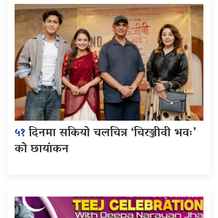
५१
दिनमा सकियो चलचित्र ‘चिरञ्जीवी भवः’
को छायांकन