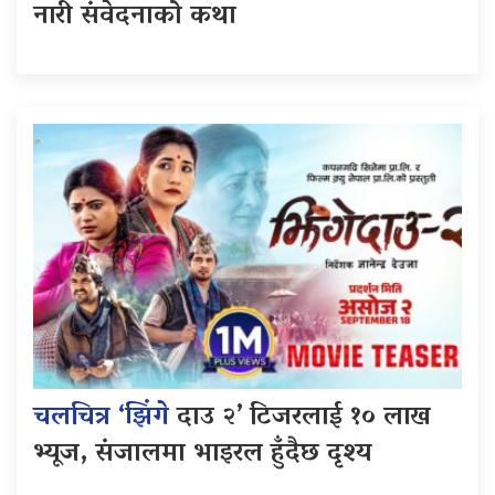
नारी संवेदनाको कथा
चलचित्र ‘झिंगे
दाउ २’ टिजरलाई १० लाख
भ्यूज, संजालमा भाइरल हुँदैछ दृश्य