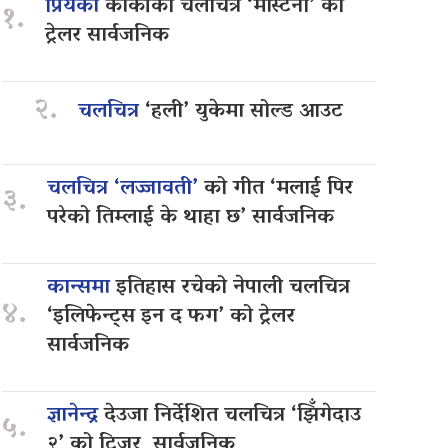
प्रियंका
कार्कीको चलचित्र ‘मास्टर्नी’ को
१.
ट्रेलर सार्वजनिक
२.
चलचित्र
‘हली’ युकेमा सोल्ड आउट
चलचित्र ‘लज्जावती’
को गीत ‘मलाई पिर
३.
परेको तिम्लाई के थाहा छ’ सार्वजनिक
कान्समा
इतिहास रचेको नेपाली चलचित्र
४.
‘इलिफेन्ट्स इन द फग’ को ट्रेलर
सार्वजनिक
ज्ञानेन्द्र
देउजा निर्देशित चलचित्र ‘झिँगेदाउ
५.
२’ को टिजर सार्वजनिक