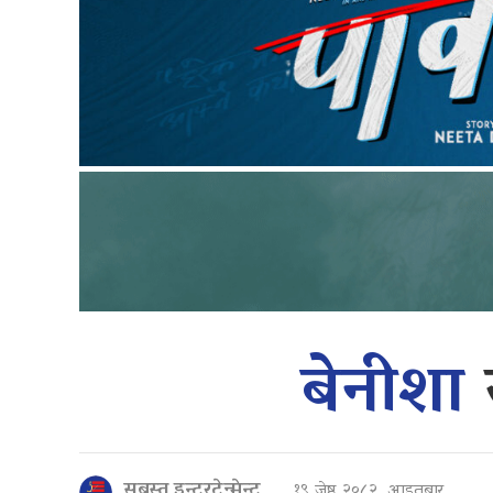
बेनीशा
सबस्त इन्टरटेन्मेन्ट
१९ जेष्ठ २०८२, आइतबार