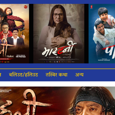
त
बलिउड/हलिउड
तस्बिर कथा
अन्य