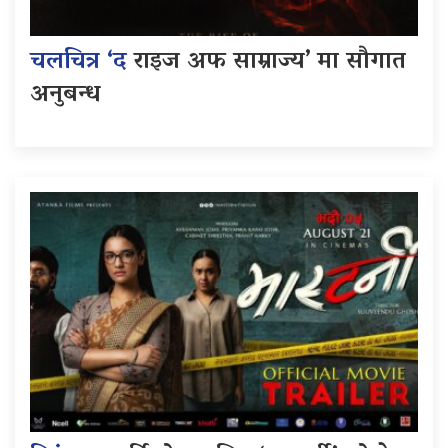
चलचित्र ‘द
राइज अफ साम्राज्य’ मा सौगात
अनुबन्ध