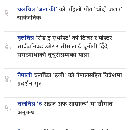
चलचित्र ‘जलाकी’
को पहिलो गीत ‘चाँदी जलप’
२.
सार्वजनिक
वृत्तचित्र
‘रोड टु एभरेस्ट’ को टिजर र पोस्टर
३.
सार्वजनिक: उमेर र सीमालाई चुनौती दिँदै
सगरमाथाको चुचुरोसम्मको यात्रा
नेपाली
चलचित्र ‘हली’ को नेपालसहित विदेशमा
४.
प्रदर्शन सुरु
चलचित्र ‘द
राइज अफ साम्राज्य’ मा सौगात
५.
अनुबन्ध