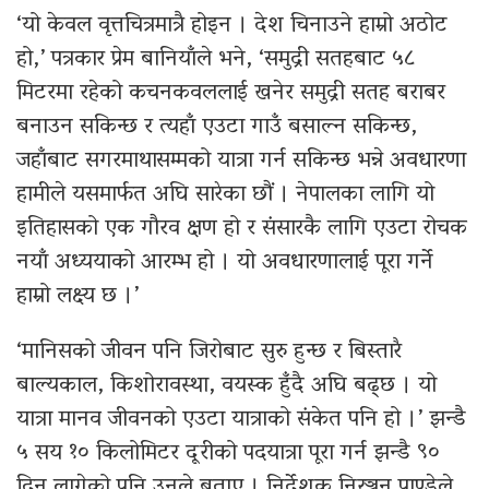
‘यो केवल वृत्तचित्रमात्रै होइन । देश चिनाउने हाम्रो अठोट
हो,’ पत्रकार प्रेम बानियाँले भने, ‘समुद्री सतहबाट ५८
मिटरमा रहेको कचनकवललाई खनेर समुद्री सतह बराबर
बनाउन सकिन्छ र त्यहाँ एउटा गाउँ बसाल्न सकिन्छ,
जहाँबाट सगरमाथासम्मको यात्रा गर्न सकिन्छ भन्ने अवधारणा
हामीले यसमार्फत अघि सारेका छौं । नेपालका लागि यो
इतिहासको एक गौरव क्षण हो र संसारकै लागि एउटा रोचक
नयाँ अध्ययाको आरम्भ हो । यो अवधारणालाई पूरा गर्ने
हाम्रो लक्ष्य छ ।’
‘मानिसको जीवन पनि जिरोबाट सुरु हुन्छ र बिस्तारै
बाल्यकाल, किशोरावस्था, वयस्क हुँदै अघि बढ्छ । यो
यात्रा मानव जीवनको एउटा यात्राको संकेत पनि हो ।’ झन्डै
५ सय १० किलोमिटर दूरीको पदयात्रा पूरा गर्न झन्डै ९०
दिन लागेको पनि उनले बताए । निर्देशक निरञ्जन पाण्डेले