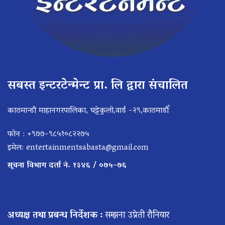
सबस्त इन्टरटेन्मेन्ट प्रा. लि द्वारा संचालित
काठमान्डौ माहानगरपालिका, घट्टेकुलो,वार्ड -२९,काठमाडौँ
फोन : +९७७-९८५१०८२२७५
इमेल:
entertainmentsabasta@gmail.com
सूचना विभाग दर्ता नं. १३४६ / ०७५–७६
अध्यक्ष तथा प्रबन्ध निर्देशक :
सम्झना उप्रेती रौनियार