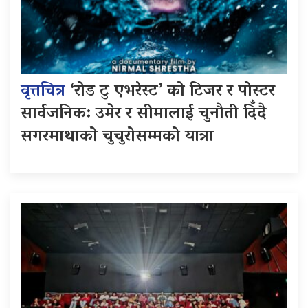
वृत्तचित्र
‘रोड टु एभरेस्ट’ को टिजर र पोस्टर
सार्वजनिक: उमेर र सीमालाई चुनौती दिँदै
सगरमाथाको चुचुरोसम्मको यात्रा