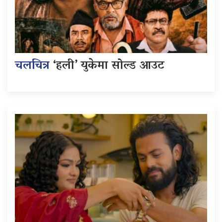
चलचित्र
‘हली’ युकेमा सोल्ड आउट