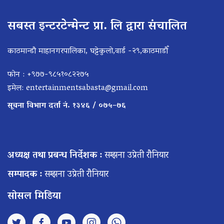
सबस्त इन्टरटेन्मेन्ट प्रा. लि द्वारा संचालित
काठमान्डौ माहानगरपालिका, घट्टेकुलो,वार्ड -२९,काठमाडौँ
फोन : +९७७-९८५१०८२२७५
इमेल:
entertainmentsabasta@gmail.com
सूचना विभाग दर्ता नं. १३४६ / ०७५–७६
अध्यक्ष तथा प्रबन्ध निर्देशक :
सम्झना उप्रेती रौनियार
सम्पादक :
सम्झना उप्रेती रौनियार
सोसल मिडिया