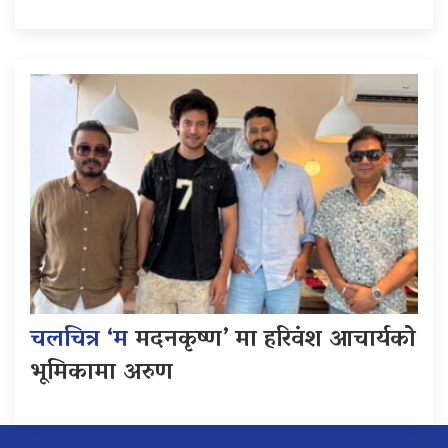
चलचित्र ‘म
मदनकृष्ण’ मा हरिवंश आचार्यको
भूमिकामा अरुण