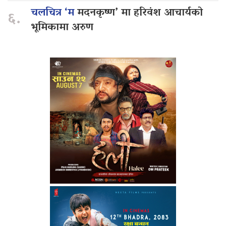
चलचित्र ‘म
मदनकृष्ण’ मा हरिवंश आचार्यको
६.
भूमिकामा अरुण