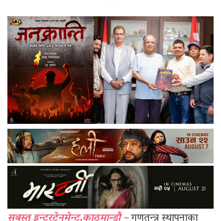
सबस्त इन्टरटेनमेन्ट,काठमान्डौ –
गणतन्त्र स्थापनाका