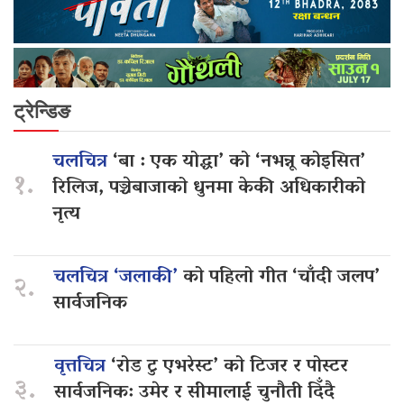
ट्रेन्डिङ
चलचित्र
‘बा : एक योद्धा’ को ‘नभन्नू कोइसित’
१.
रिलिज, पञ्चेबाजाको धुनमा केकी अधिकारीको
नृत्य
चलचित्र ‘जलाकी’
को पहिलो गीत ‘चाँदी जलप’
२.
सार्वजनिक
वृत्तचित्र
‘रोड टु एभरेस्ट’ को टिजर र पोस्टर
३.
सार्वजनिक: उमेर र सीमालाई चुनौती दिँदै