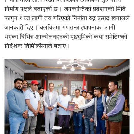
। भाद्र दोस्रो साता देखी चलचित्रको छायाकन सुरु गरिने
निर्माण पक्षले बताएको छ । जनकान्तिको प्रर्दशनको मिति
फागुन १ का लागी तय गरिएको निर्माता रुद्र प्रसाद खनालले
जानकारी दिए । चलचित्रमा गणतन्त्र स्थापनाका लागी
भएका बिभिन्न आन्दोलनहरुको पृष्ठभुमिको कथा समेटिएको
निर्देशक तिमिल्सिनाले बताए ।