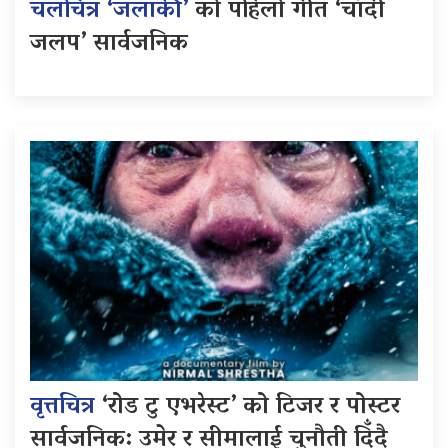
चलचित्र ‘जलाकी’
को पहिलो गीत ‘चाँदी
जलप’ सार्वजनिक
वृत्तचित्र
‘रोड टु एभरेस्ट’ को टिजर र पोस्टर
सार्वजनिक: उमेर र सीमालाई चुनौती दिँदै